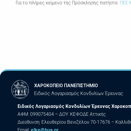
Για το πλήρες κείμενο της Πρόσκλησης πατήστε:
ΠΕΕ 
ΧΑΡΟΚΟΠΕΙΟ ΠΑΝΕΠΙΣΤΗΜΙΟ
Ειδικός Λογαριασμός Κονδυλίων Έρευνας
Ειδικός Λογαριασμός Κονδυλίων Έρευνας Χαροκοπ
ΑΦΜ: 099075404 – ΔΟΥ: ΚΕΦΟΔΕ Αττικής
Διεύθυνση: Ελευθερίου Βενιζέλου 70-17676 – Καλλιθ
Εmail:
elke@hua.gr