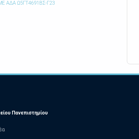
ΜΕ ΑΔΑ Ω5ΓΤ4691ΒΣ-Γ23
είου Πανεπιστημίου
έα