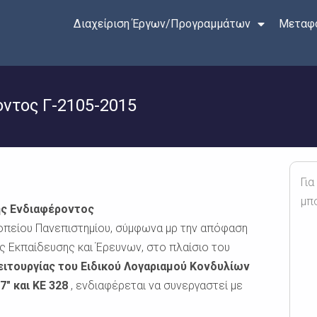
Διαχείριση Έργων/Προγραμμάτων
Μεταφο
ντος Γ-2105-2015
Για
μπ
ς Ενδιαφέροντος
οπείου Πανεπιστημίου, σύμφωνα μρ την απόφαση
ής Εκπαίδευσης και Έρευνων, στο πλαίσιο του
ειτουργίας του Ειδικού Λογαριαμού Κονδυλίων
″ και ΚΕ 328
, ενδιαφέρεται να συνεργαστεί με