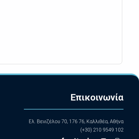
Επικοινωνία
Ελ. Βενιζέλου 70, 176 76, Καλλιθέα, Αθήνα
(+30) 210 9549 102