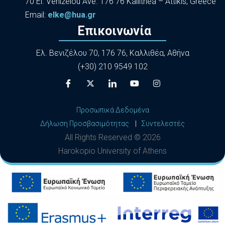
70 El. Venizelou Ave. 176 76 Kallithea – Attikis, Greece
Εmail:
elke@hua.gr
Επικοινωνία
Ελ. Βενιζέλου 70, 176 76, Καλλιθέα, Αθήνα
(+30) 210 9549 102
Προσωπικά Δεδομένα
Δήλωση Προσβασιμότητας
|
Συντελεστές
All Rights Reserved ©
2026
Harokopio University of Athens