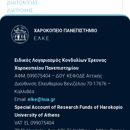
ΔΙΑΙΤΟΛΟΓΙΑΣ-
ΔΙΑΤΡΟΦΗΣ
ΧΑΡΟΚΟΠΕΙΟ ΠΑΝΕΠΙΣΤΗΜΙΟ
Ε.Λ.Κ.Ε.
Ειδικός Λογαριασμός Κονδυλίων Έρευνας
Χαροκοπείου Πανεπιστημίου
ΑΦΜ: 099075404 – ΔΟΥ: ΚΕΦΟΔΕ Αττικής
Διεύθυνση: Ελευθερίου Βενιζέλου 70-17676 –
Καλλιθέα
Εmail:
elke@hua.gr
Special Account of Research Funds of Harokopio
University of Athens
VAT: EL 099075404