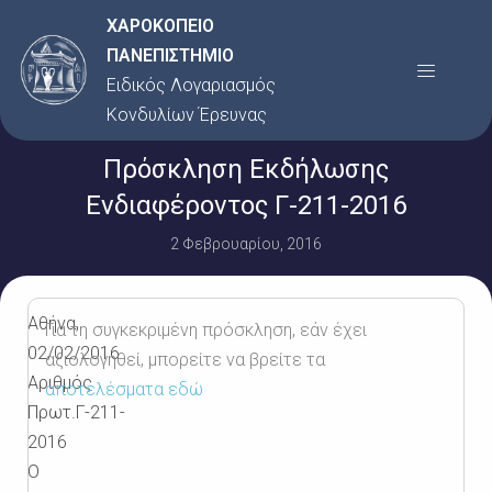
Μετάβαση
ΧΑΡΟΚΟΠΕΙΟ
στο
ΠΑΝΕΠΙΣΤΗΜΙΟ
Menu
περιεχόμενο
Ειδικός Λογαριασμός
Κονδυλίων Έρευνας
Πρόσκληση Εκδήλωσης
Ενδιαφέροντος Γ-211-2016
2 Φεβρουαρίου, 2016
Αθήνα,
Για τη συγκεκριμένη πρόσκληση, εάν έχει
02/02/2016
αξιολογηθεί, μπορείτε να βρείτε τα
Αριθμός
αποτελέσματα εδώ
Πρωτ.Γ-211-
2016
Ο