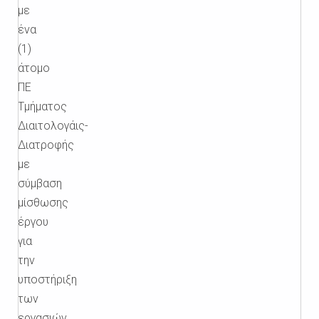
με
ένα
(1)
άτομο
ΠΕ
Τμήματος
Διαιτολογάις-
Διατροφής
με
σύμβαση
μίσθωσης
έργου
για
την
υποστήριξη
των
εργασιών