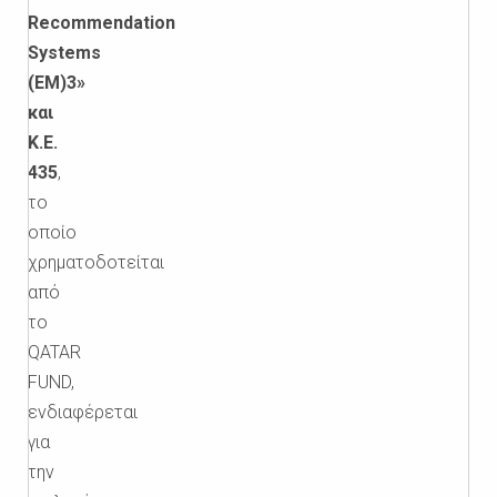
Recommendation
Systems
(EM)3»
και
Κ.Ε.
435
,
το
οποίο
χρηματοδοτείται
από
το
QATAR
FUND,
ενδιαφέρεται
για
την