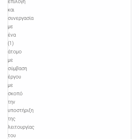
επιλογή
και
συνεργασία
με
ένα
(1)
άτομο
με
σύμβαση
έργου
με
σκοπό
την
υποστήριξη
της
λειτουργίας
του