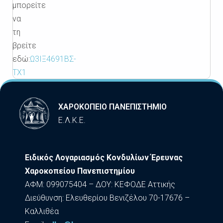
μπορείτε
να
τη
βρείτε
εδώ:
Ω3ΙΞ4691ΒΣ-
ΤΧ1
ΧΑΡΟΚΟΠΕΙΟ ΠΑΝΕΠΙΣΤΗΜΙΟ
Ε.Λ.Κ.Ε.
Ειδικός Λογαριασμός Κονδυλίων Έρευνας
Χαροκοπείου Πανεπιστημίου
ΑΦΜ: 099075404 – ΔΟΥ: ΚΕΦΟΔΕ Αττικής
Διεύθυνση: Ελευθερίου Βενιζέλου 70-17676 –
Καλλιθέα