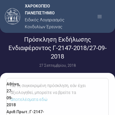
Μετάβαση
ΧΑΡΟΚΟΠΕΙΟ
στο
ΠΑΝΕΠΙΣΤΗΜΙΟ
Menu
περιεχόμενο
Ειδικός Λογαριασμός
Κονδυλίων Έρευνας
Πρόσκληση Εκδήλωσης
Ενδιαφέροντος Γ-2147-2018/27-09-
2018
27 Σεπτεμβρίου, 2018
Αθήνα,
Για τη συγκεκριμένη πρόσκληση, εάν έχει
27-
αξιολογηθεί, μπορείτε να βρείτε τα
09-
αποτελέσματα εδώ
2018
Αριθ.Πρωτ.:Γ-2147-