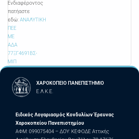
Ενδιαφέροντος
πατήαστε
εδώ:
ΑΝΑΛΥΤΙΚΗ
ΠΕΕ
ΜΕ
ΑΔΑ
77ΞΓ4691ΒΣ-
ΜΙΠ
ΧΑΡΟΚΟΠΕΙΟ ΠΑΝΕΠΙΣΤΗΜΙΟ
Ε.Λ.Κ.Ε.
Ειδικός Λογαριασμός Κονδυλίων Έρευνας
Χαροκοπείου Πανεπιστημίου
ΑΦΜ: 099075404 – ΔΟΥ: ΚΕΦΟΔΕ Αττικής