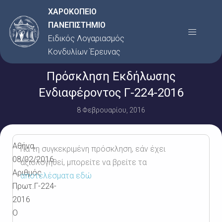
Μετάβαση
ΧΑΡΟΚΟΠΕΙΟ
στο
ΠΑΝΕΠΙΣΤΗΜΙΟ
Menu
περιεχόμενο
Ειδικός Λογαριασμός
Κονδυλίων Έρευνας
Πρόσκληση Εκδήλωσης
Ενδιαφέροντος Γ-224-2016
8 Φεβρουαρίου, 2016
Αθήνα,
Για τη συγκεκριμένη πρόσκληση, εάν έχει
08/02/2016
αξιολογηθεί, μπορείτε να βρείτε τα
Αριθμός
αποτελέσματα εδώ
Πρωτ.Γ-224-
2016
Ο