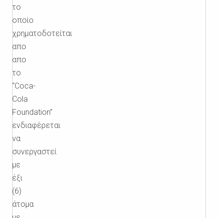
το
οποίο
χρηματοδοτείται
απο
απο
το
“Coca-
Cola
Foundation”
ενδιαφέρεται
να
συνεργαστεί
με
έξι
(6)
άτομα
με