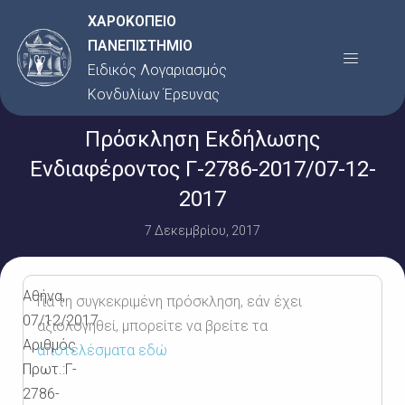
Μετάβαση
ΧΑΡΟΚΟΠΕΙΟ
στο
ΠΑΝΕΠΙΣΤΗΜΙΟ
Menu
περιεχόμενο
Ειδικός Λογαριασμός
Κονδυλίων Έρευνας
Πρόσκληση Εκδήλωσης
Ενδιαφέροντος Γ-2786-2017/07-12-
2017
7 Δεκεμβρίου, 2017
Αθήνα,
Για τη συγκεκριμένη πρόσκληση, εάν έχει
07/12/2017
αξιολογηθεί, μπορείτε να βρείτε τα
Αριθμός
αποτελέσματα εδώ
Πρωτ.:Γ-
2786-