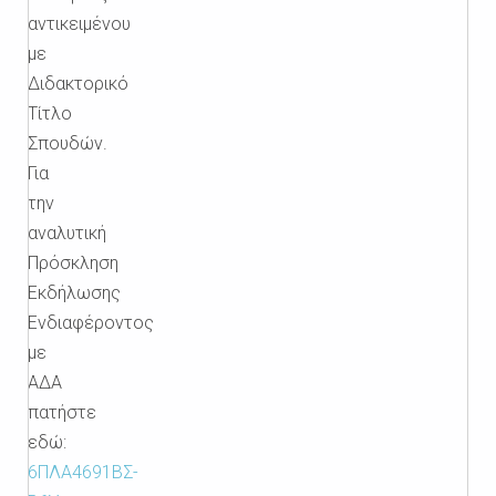
αντικειμένου
με
Διδακτορικό
Τίτλο
Σπουδών.
Για
την
αναλυτική
Πρόσκληση
Εκδήλωσης
Ενδιαφέροντος
με
ΑΔΑ
πατήστε
εδώ:
6ΠΛΑ4691ΒΣ-