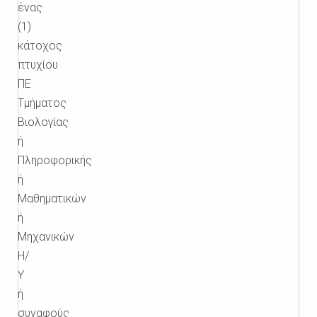
ένας
(1)
κάτοχος
πτυχίου
ΠΕ
Τμήματος
Βιολογίας
ή
Πληροφορικής
ή
Μαθηματικών
ή
Μηχανικών
Η/
Υ
ή
συναφούς