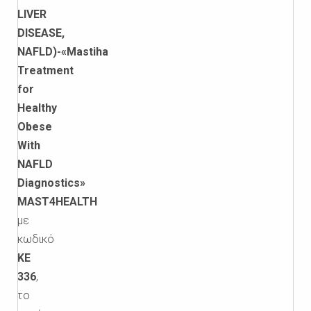
LIVER
DISEASE
,
NAFLD
)-«
Mastiha
Treatment
for
Healthy
Obese
With
NAFLD
Diagnostics»
MAST
4
HEALTH
με
κωδικό
Κ
E
336
,
το