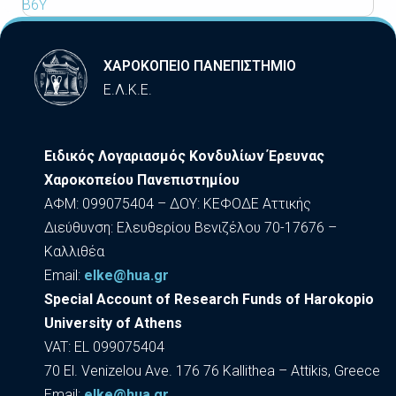
Β6Υ
ΧΑΡΟΚΟΠΕΙΟ ΠΑΝΕΠΙΣΤΗΜΙΟ
Ε.Λ.Κ.Ε.
Ειδικός Λογαριασμός Κονδυλίων Έρευνας
Χαροκοπείου Πανεπιστημίου
ΑΦΜ: 099075404 – ΔΟΥ: ΚΕΦΟΔΕ Αττικής
Διεύθυνση: Ελευθερίου Βενιζέλου 70-17676 –
Καλλιθέα
Εmail:
elke@hua.gr
Special Account of Research Funds of Harokopio
University of Athens
VAT: EL 099075404
70 El. Venizelou Ave. 176 76 Kallithea – Attikis, Greece
Εmail:
elke@hua.gr