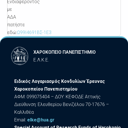
Ενδιαφέροντος
με
ΑΔΑ
πατήστε
εδώ:
Ω99Ι4691ΒΣ-1Ε3
ΧΑΡΟΚΟΠΕΙΟ ΠΑΝΕΠΙΣΤΗΜΙΟ
Ε.Λ.Κ.Ε.
Ειδικός Λογαριασμός Κονδυλίων Έρευνας
Χαροκοπείου Πανεπιστημίου
ΑΦΜ: 099075404 – ΔΟΥ: ΚΕΦΟΔΕ Αττικής
Διεύθυνση: Ελευθερίου Βενιζέλου 70-17676 –
Καλλιθέα
Εmail:
elke@hua.gr
Special Account of Research Funds of Harokopio