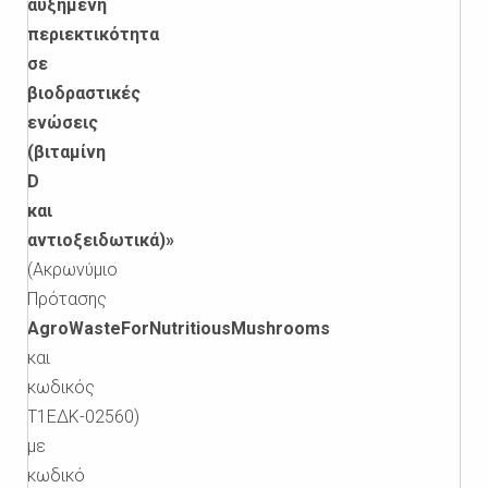
αυξημένη
περιεκτικότητα
σε
βιοδραστικές
ενώσεις
(βιταμίνη
D
και
αντιοξειδωτικά)»
(Ακρωνύμιο
Πρότασης
AgroWasteForNutritiousMushrooms
και
κωδικός
Τ1ΕΔΚ-02560)
με
κωδικό