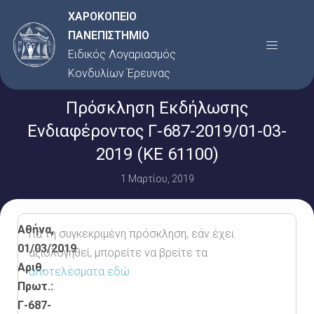
Μετάβαση
ΧΑΡΟΚΟΠΕΙΟ
στο
ΠΑΝΕΠΙΣΤΗΜΙΟ
Menu
περιεχόμενο
Ειδικός Λογαριασμός
Κονδυλίων Έρευνας
Πρόσκληση Εκδήλωσης
Ενδιαφέροντος Γ-687-2019/01-03-
2019 (ΚΕ 61100)
1 Μαρτίου, 2019
Αθήνα,
Για τη συγκεκριμένη πρόσκληση, εάν έχει
01/03/2019
αξιολογηθεί, μπορείτε να βρείτε τα
Αριθ.
αποτελέσματα εδώ
Πρωτ.:
Γ-687-