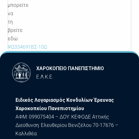
μπορείτε
να
τη
βρείτε
εδώ:
ΨΩ334691ΒΣ-10Ω
ΧΑΡΟΚΟΠΕΙΟ ΠΑΝΕΠΙΣΤΗΜΙΟ
Ε.Λ.Κ.Ε.
Ειδικός Λογαριασμός Κονδυλίων Έρευνας
Χαροκοπείου Πανεπιστημίου
ΑΦΜ: 099075404 – ΔΟΥ: ΚΕΦΟΔΕ Αττικής
Διεύθυνση: Ελευθερίου Βενιζέλου 70-17676 –
Καλλιθέα