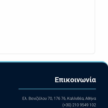
Επικοινωνία
Ελ. Βενιζέλου 70, 176 76, Καλλιθέα, Αθήνα
(+30) 210 9549 102