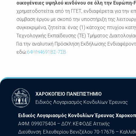
οικογένειες υψηλού κινδύνου σε όλη την Ευρώπη-
χρηματοδοτείται από τη ΓΓΕΤ, ενδιαφέρεται για την επ
σύμβαση έργου με σκοπό την υποστήριξη της λειτουρ
συγκεκριμένα, ζητείται: ένας (1) κάτοχος πτυχίου κατ
Τεχνολογικής Εκπαίδευσης (ΤΕ) Τμήματος Διαιτολογία
Για την αναλυτική Πρόσκληση Εκδήλωσης Ενδιαφέροντ
εδώ:
6ΦΥΗ4691ΒΣ-7ΣΒ
ΧΑΡΟΚΟΠΕΙΟ ΠΑΝΕΠΙΣΤΗΜΙΟ
Ειδικός Λογαριασμός Κονδυλίων Έρευνας
Ειδικός Λογαριασμός Κονδυλίων Έρευνας Χαροκοπ
ΑΦΜ: 099075404 – ΔΟΥ: ΚΕΦΟΔΕ Αττικής
Διεύθυνση: Ελευθερίου Βενιζέλου 70-17676 – Καλλιθ