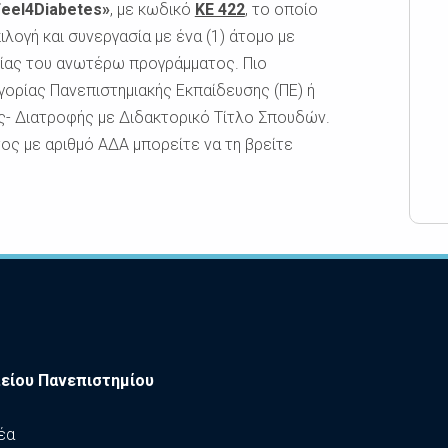
Feel4Diabetes»
, με κωδικό
ΚΕ 422
, το οποίο
ιλογή και συνεργασία με ένα (1) άτομο με
γίας του ανωτέρω προγράμματος. Πιο
ηγορίας Πανεπιστημιακής Εκπαίδευσης (ΠΕ) ή
ς- Διατροφής με Διδακτορικό Τίτλο Σπουδών.
ος με αριθμό ΑΔΑ μπορείτε να τη βρείτε
είου Πανεπιστημίου
έα