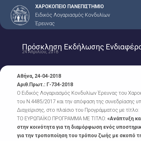
Μετάβαση
ΧΑΡΟΚΟΠΕΙΟ ΠΑΝΕΠΙΣΤΗΜΙΟ
στο
Ειδικός Λογαριασμός Κονδυλίων
περιεχόμενο
Έρευνας
Πρόσκληση Εκδήλωσης Ενδιαφέρον
24 Απριλίου, 2018
Αθήνα, 24-04-2018
Αριθ.Πρωτ.: Γ-734-2018
Ο Ειδικός Λογαριασμός Κονδυλίων Έρευνας του Χαρο
του Ν.4485/2017 και την απόφαση της συνεδρίασης υπ
Διαχείρισης, στο πλαίσιο του Προγράμματος με τίτλο
ΤΟ ΕΥΡΩΠΑΪΚΟ ΠΡΟΓΡΑΜΜΑ ΜΕ ΤΙΤΛΟ:
«Ανάπτυξη κα
στην κοινότητα για τη διαμόρφωση ενός υποστηρι
για την τροποποίηση του τρόπου ζωής με σκοπό 