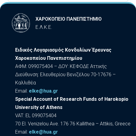
ΧΑΡΟΚΟΠΕΙΟ ΠΑΝΕΠΙΣΤΗΜΙΟ
Ε.Λ.Κ.Ε.
Ειδικός Λογαριασμός Κονδυλίων Έρευνας
Χαροκοπείου Πανεπιστημίου
ΑΦΜ: 099075404 – ΔΟΥ: ΚΕΦΟΔΕ Αττικής
Διεύθυνση: Ελευθερίου Βενιζέλου 70-17676 –
Καλλιθέα
Εmail:
elke@hua.gr
Special Account of Research Funds of Harokopio
University of Athens
VAT: EL 099075404
70 El. Venizelou Ave. 176 76 Kallithea – Attikis, Greece
Εmail:
elke@hua.gr