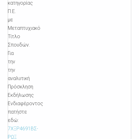
κατηγορίας
Π.Ε.
με
Μεταπτυχιακό
Τίτλο
Σπουδών.
Για
την
την
αναλυτική
Πρόσκληση
Εκδήλωσης
Ενδιαφέροντος
πατήστε
εδώ:
7ΧΞΡ4691ΒΣ-
ΡΩΞ