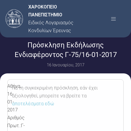
Μετάβαση
ΧΑΡΟΚΟΠΕΙΟ
στο
ΠΑΝΕΠΙΣΤΗΜΙΟ
Menu
περιεχόμενο
Ειδικός Λογαριασμός
Κονδυλίων Έρευνας
Πρόσκληση Εκδήλωσης
Ενδιαφέροντος Γ-75/16-01-2017
16 Ιανουαρίου, 2017
Αθήνα,
Για τη συγκεκριμένη πρόσκληση, εάν έχει
16-
αξιολογηθεί, μπορείτε να βρείτε τα
01-
αποτελέσματα εδώ
2017
Αριθμός
Πρωτ.:Γ-