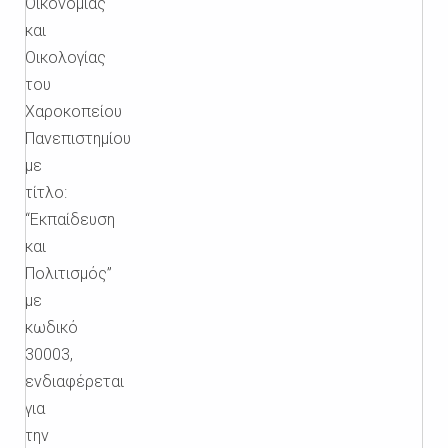
Οικονομίας
και
Οικολογίας
του
Χαροκοπείου
Πανεπιστημίου
με
τίτλο:
“Εκπαίδευση
και
Πολιτισμός”
με
κωδικό
30003,
ενδιαφέρεται
για
την