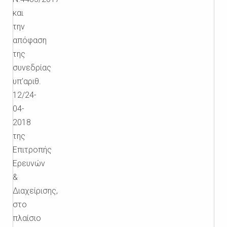
και
την
απόφαση
της
συνεδρίας
υπ’αριθ.
12/24-
04-
2018
της
Επιτροπής
Ερευνών
&
Διαχείρισης,
στο
πλαίσιο