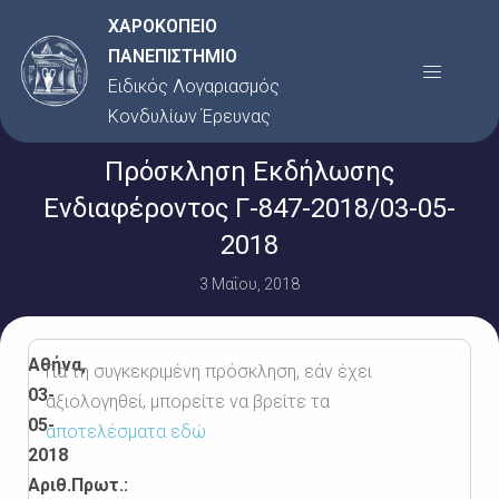
Μετάβαση
ΧΑΡΟΚΟΠΕΙΟ
στο
ΠΑΝΕΠΙΣΤΗΜΙΟ
Menu
περιεχόμενο
Ειδικός Λογαριασμός
Κονδυλίων Έρευνας
Πρόσκληση Εκδήλωσης
Ενδιαφέροντος Γ-847-2018/03-05-
2018
3 Μαΐου, 2018
Αθήνα,
Για τη συγκεκριμένη πρόσκληση, εάν έχει
03-
αξιολογηθεί, μπορείτε να βρείτε τα
05-
αποτελέσματα εδώ
2018
Αριθ.Πρωτ.: