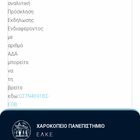
αναλυτική
Πρόσκληση
Εκδήλωσης
Ενδιαφέροντος
με
αριθμό
ΑΔΑ
μπορείτε
να
τη
βρείτε
εδώ:
ΩΣ7Ν4691ΒΣ-
ΕΘΒ
ΧΑΡΟΚΟΠΕΙΟ ΠΑΝΕΠΙΣΤΗΜΙΟ
Ε.Λ.Κ.Ε.