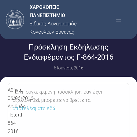
Μετάβαση
ΧΑΡΟΚΟΠΕΙΟ
στο
ΠΑΝΕΠΙΣΤΗΜΙΟ
Menu
περιεχόμενο
Ειδικός Λογαριασμός
Κονδυλίων Έρευνας
Πρόσκληση Εκδήλωσης
Ενδιαφέροντος Γ-864-2016
6 Ιουνίου, 2016
Αθήνα,
Για τη συγκεκριμένη πρόσκληση, εάν έχει
06/06/2016
αξιολογηθεί, μπορείτε να βρείτε τα
Αριθμός
αποτελέσματα εδώ
Πρωτ.Γ-
864-
2016