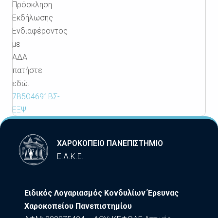
Πρόσκληση
Εκδήλωσης
Ενδιαφέροντος
με
ΑΔΑ
πατήστε
εδώ:
7Β5Ω4691ΒΣ-
ΕΞΨ
ΧΑΡΟΚΟΠΕΙΟ ΠΑΝΕΠΙΣΤΗΜΙΟ
Ε.Λ.Κ.Ε.
Ειδικός Λογαριασμός Κονδυλίων Έρευνας
Χαροκοπείου Πανεπιστημίου