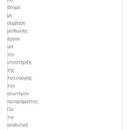
άτομα
με
σύμβαση
μίσθωσης
έργου
για
την
υποστήριξη
της
λειτουργίας
του
ανωτέρου
προγράμματος.
Για
την
αναλυτική