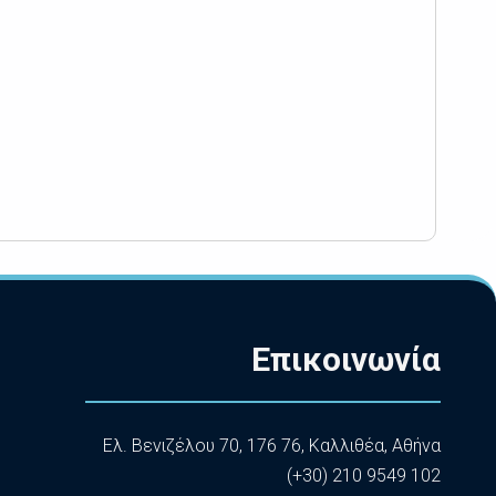
Επικοινωνία
Ελ. Βενιζέλου 70, 176 76, Καλλιθέα, Αθήνα
(+30) 210 9549 102