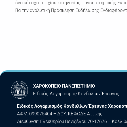
ένα κάτοχο πτυχίου κατηγορίας Πανεπιστημιακής Εκπα
Για την αναλυτική Πρόσκληση Εκδήλωσης Ενδιαφέρον
ΧΑΡΟΚΟΠΕΙΟ ΠΑΝΕΠΙΣΤΗΜΙΟ
Ειδικός Λογαριασμός Κονδυλίων Έρευνας
Ειδικός Λογαριασμός Κονδυλίων Έρευνας Χαροκοπ
ΑΦΜ: 099075404 – ΔΟΥ: ΚΕΦΟΔΕ Αττικής
Διεύθυνση: Ελευθερίου Βενιζέλου 70-17676 – Καλλιθ