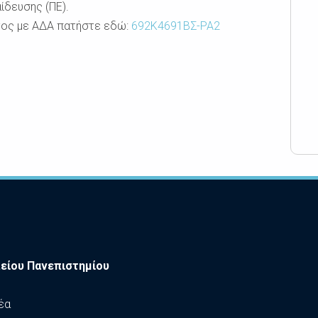
ίδευσης (ΠΕ).
τος με ΑΔΑ πατήστε εδώ:
692Κ4691ΒΣ-ΡΑ2
είου Πανεπιστημίου
έα