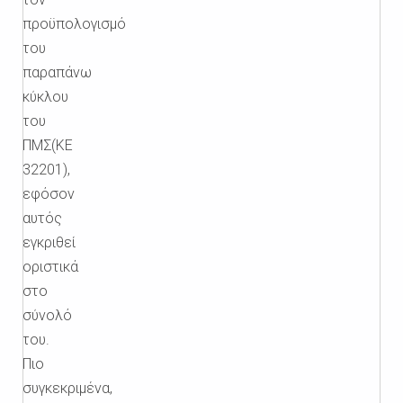
προϋπολογισμό
του
παραπάνω
κύκλου
του
ΠΜΣ(ΚΕ
32201),
εφόσον
αυτός
εγκριθεί
οριστικά
στο
σύνολό
του.
Πιο
συγκεκριμένα,