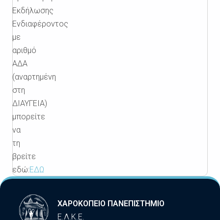
Εκδήλωσης
Ενδιαφέροντος
με
αριθμό
ΑΔΑ
(αναρτημένη
στη
ΔΙΑΥΓΕΙΑ)
μπορείτε
να
τη
βρείτε
εδώ:
ΕΔΩ
ΧΑΡΟΚΟΠΕΙΟ ΠΑΝΕΠΙΣΤΗΜΙΟ
Ε.Λ.Κ.Ε.