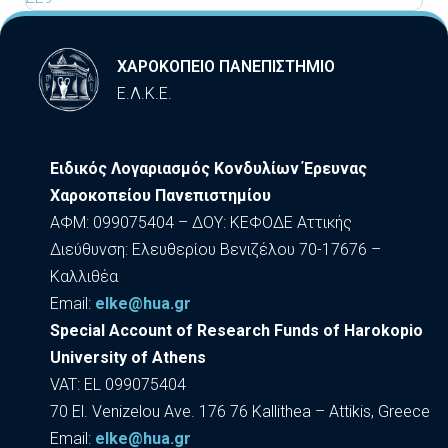
ΧΑΡΟΚΟΠΕΙΟ ΠΑΝΕΠΙΣΤΗΜΙΟ
Ε.Λ.Κ.Ε.
Ειδικός Λογαριασμός Κονδυλίων Έρευνας
Χαροκοπείου Πανεπιστημίου
ΑΦΜ: 099075404 – ΔΟΥ: ΚΕΦΟΔΕ Αττικής
Διεύθυνση: Ελευθερίου Βενιζέλου 70-17676 –
Καλλιθέα
Εmail:
elke@hua.gr
Special Account of Research Funds of Harokopio
University of Athens
VAT: EL 099075404
70 El. Venizelou Ave. 176 76 Kallithea – Attikis, Greece
Εmail:
elke@hua.gr