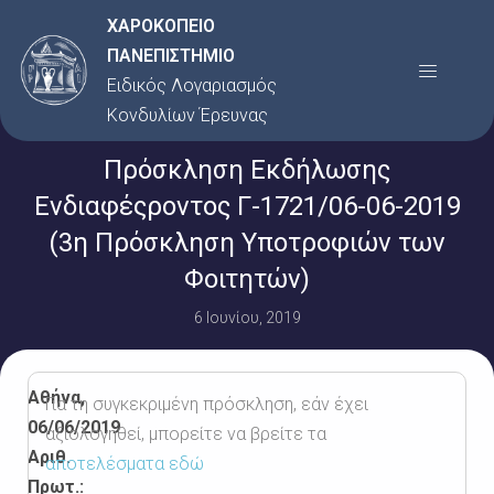
Μετάβαση
ΧΑΡΟΚΟΠΕΙΟ
στο
ΠΑΝΕΠΙΣΤΗΜΙΟ
Menu
περιεχόμενο
Ειδικός Λογαριασμός
Κονδυλίων Έρευνας
Πρόσκληση Εκδήλωσης
Ενδιαφέςροντος Γ-1721/06-06-2019
(3η Πρόσκληση Υποτροφιών των
Φοιτητών)
6 Ιουνίου, 2019
Αθήνα,
Για τη συγκεκριμένη πρόσκληση, εάν έχει
06/06/2019
αξιολογηθεί, μπορείτε να βρείτε τα
Αριθ.
αποτελέσματα εδώ
Πρωτ.: