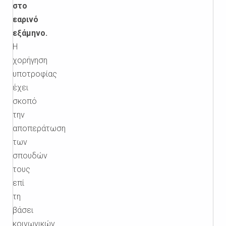
στο
εαρινό
εξάμηνο.
Η
χορήγηση
υποτροφίας
έχει
σκοπό
την
αποπεράτωση
των
σπουδών
τους
επί
τη
βάσει
κοινωνικών