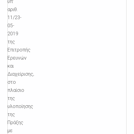
υπ’
αριθ.
11/23-
05-
2019
της
Επιτροπής
Ερευνών
και
Διαχείρισης,
στο
πλαίσιο
της
υλοποίησης
της
Πράξης
με