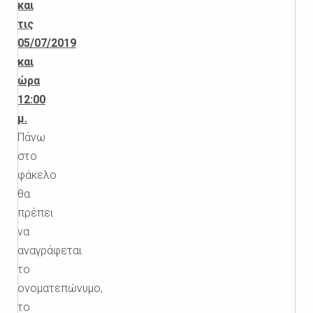
και
τις
05/07/2019
και
ώρα
12:00
μ.
Πάνω
στο
φάκελο
θα
πρέπει
να
αναγράφεται
το
ονοματεπώνυμο,
το