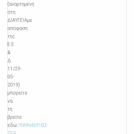
(αναρτημένη
στη
ΔΙΑΥΓΕΙΑμε
απόφαση
της
Ε.Ε.
&
Δ.
11/23-
05-
2019)
μπορείτε
να
τη
βρείτε
εδώ:
7ΝΘΝ4691ΒΣ-
ΖΕ9