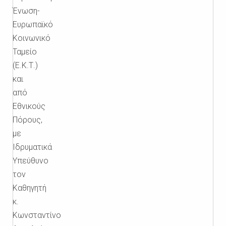
Ένωση-
Ευρωπαϊκό
Κοινωνικό
Ταμείο
(Ε.Κ.Τ.)
και
από
Εθνικούς
Πόρους,
με
Ιδρυματικά
Υπεύθυνο
τον
Καθηγητή
κ.
Κωνσταντίνο