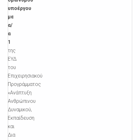
υποέργου
με
α/
α
1
της
ΕΥΔ
του
Επιχειρησιακού
Προγράμματος
«Ανάπτυξη
Ανθρώπινου
Δυναμικού,
Εκπαίδευση
και
Δια