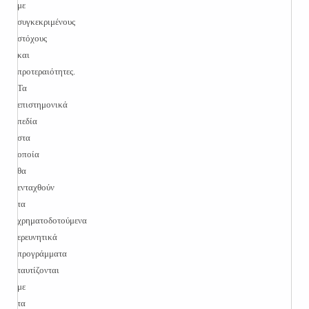
με
συγκεκριμένους
στόχους
και
προτεραιότητες.
Τα
επιστημονικά
πεδία
στα
οποία
θα
ενταχθούν
τα
χρηματοδοτούμενα
ερευνητικά
προγράμματα
ταυτίζονται
με
τα