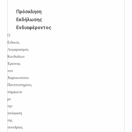
Πρόσκληση
Εκδήλωσης
Ενδιαφέροντος
Ο
Ειδικός
Λογαριασμός
Κονδυλίων
Έρευνας
του
Χαροκοπείου
Πανεπιστημίου,
σύμφωνα
με
την
απόφαση
της
συνεδρίας