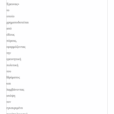
Έρευνας»
το
οποίο
χρηματοδοτείται
από
ιδίους
πόρους,
εφαρμόζοντας
την
ερευνητική
πολιτική
του
Ιδρύματος
και
λαμβάνοντας
υπόψη
τον
εγκεκριμένο
προϋπολογισμό