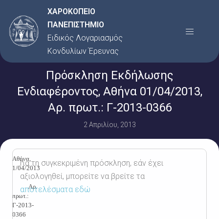
Μετάβαση
ΧΑΡΟΚΟΠΕΙΟ
στο
ΠΑΝΕΠΙΣΤΗΜΙΟ
Menu
περιεχόμενο
Ειδικός Λογαριασμός
Κονδυλίων Έρευνας
Πρόσκληση Εκδήλωσης
Ενδιαφέροντος, Αθήνα 01/04/2013,
Αρ. πρωτ.: Γ-2013-0366
2 Απριλίου, 2013
Αθήνα,
Για τη συγκεκριμένη πρόσκληση, εάν έχει
1/04/2013
αξιολογηθεί, μπορείτε να βρείτε τα
Αρ.
αποτελέσματα εδώ
πρωτ.:
Γ-2013-
0366