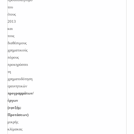
του
έτους
2013
και
τους
διαθέσιμους
χρηματικούς
πόρους
προκηρύσσει
τη
χρηματοδότηση
ερευνητικών
προγραμμάτων/
έργων
(εφεξής:
Προτάσεων)
μικρής
κλίμακας