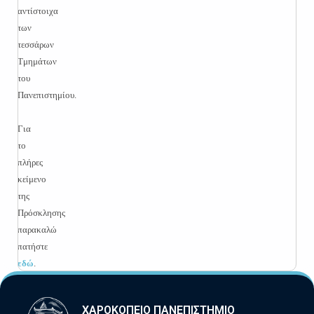
αντίστοιχα
των
τεσσάρων
Τμημάτων
του
Πανεπιστημίου.
Για
το
πλήρες
κείμενο
της
Πρόσκλησης
παρακαλώ
πατήστε
εδώ
.
ΧΑΡΟΚΟΠΕΙΟ ΠΑΝΕΠΙΣΤΗΜΙΟ