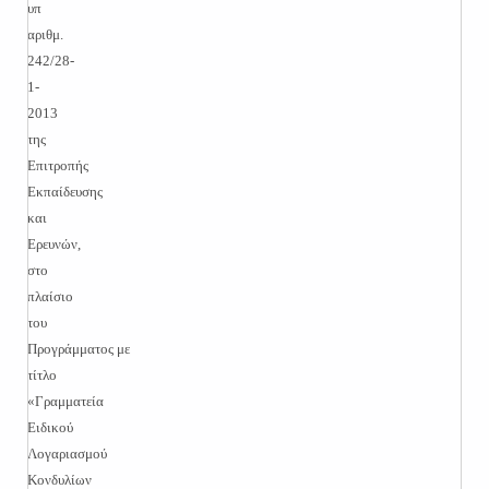
υπ
αριθμ.
242/28-
1-
2013
της
Επιτροπής
Εκπαίδευσης
και
Ερευνών,
στο
πλαίσιο
του
Προγράμματος με
τίτλο
«Γραμματεία
Ειδικού
Λογαριασμού
Κονδυλίων