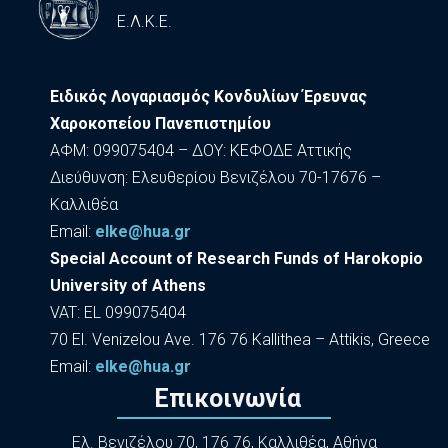
Ε.Λ.Κ.Ε.
Ειδικός Λογαριασμός Κονδυλίων Έρευνας
Χαροκοπείου Πανεπιστημίου
ΑΦΜ: 099075404 – ΔΟΥ: ΚΕΦΟΔΕ Αττικής
Διεύθυνση: Ελευθερίου Βενιζέλου 70-17676 –
Καλλιθέα
Εmail:
elke@hua.gr
Special Account of Research Funds of Harokopio
University of Athens
VAT: EL 099075404
70 El. Venizelou Ave. 176 76 Kallithea – Attikis, Greece
Εmail:
elke@hua.gr
Επικοινωνία
Ελ. Βενιζέλου 70, 176 76, Καλλιθέα, Αθήνα