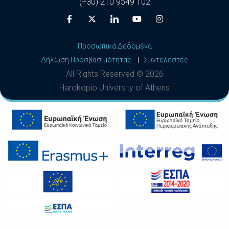
(+30) 210 9549 102
Προσωπικά Δεδομένα
Δήλωση Προσβασιμότητας
|
Συντελεστές
All Rights Reserved ©
2026
Harokopio University of Athens