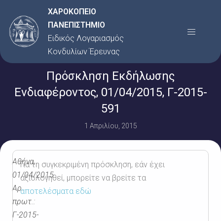
Μετάβαση
ΧΑΡΟΚΟΠΕΙΟ
στο
ΠΑΝΕΠΙΣΤΗΜΙΟ
Menu
περιεχόμενο
Ειδικός Λογαριασμός
Κονδυλίων Έρευνας
Πρόσκληση Εκδήλωσης
Ενδιαφέροντος, 01/04/2015, Γ-2015-
591
1 Απριλίου, 2015
Αθήνα,
Για τη συγκεκριμένη πρόσκληση, εάν έχει
01/04/2015
αξιολογηθεί, μπορείτε να βρείτε τα
Αρ.
αποτελέσματα εδώ
πρωτ.:
Γ-2015-