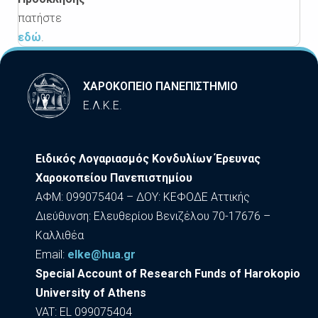
πατήστε
εδώ
.
ΧΑΡΟΚΟΠΕΙΟ ΠΑΝΕΠΙΣΤΗΜΙΟ
Ε.Λ.Κ.Ε.
Ειδικός Λογαριασμός Κονδυλίων Έρευνας
Χαροκοπείου Πανεπιστημίου
ΑΦΜ: 099075404 – ΔΟΥ: ΚΕΦΟΔΕ Αττικής
Διεύθυνση: Ελευθερίου Βενιζέλου 70-17676 –
Καλλιθέα
Εmail:
elke@hua.gr
Special Account of Research Funds of Harokopio
University of Athens
VAT: EL 099075404