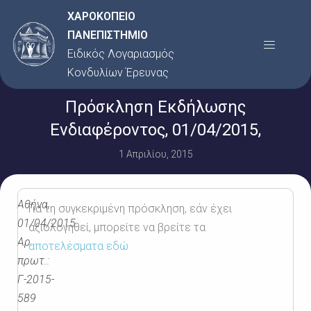
Μετάβαση
ΧΑΡΟΚΟΠΕΙΟ
στο
ΠΑΝΕΠΙΣΤΗΜΙΟ
Menu
περιεχόμενο
Ειδικός Λογαριασμός
Κονδυλίων Έρευνας
Πρόσκληση Εκδήλωσης
Ενδιαφέροντος, 01/04/2015,
1 Απριλίου, 2015
Αθήνα,
Για τη συγκεκριμένη πρόσκληση, εάν έχει
01/04/2015
αξιολογηθεί, μπορείτε να βρείτε τα
Αρ.
αποτελέσματα εδώ
πρωτ.:
Γ-2015-
589