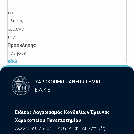
Για
το
πλήρες
κείμενο
της
Πρόσκλησης
πατήστε
εδώ
.
ΧΑΡΟΚΟΠΕΙΟ ΠΑΝΕΠΙΣΤΗΜΙΟ
Ε.Λ.Κ.Ε.
Ειδικός Λογαριασμός Κονδυλίων Έρευνας
Χαροκοπείου Πανεπιστημίου
ΑΦΜ: 099075404 – ΔΟΥ: ΚΕΦΟΔΕ Αττικής