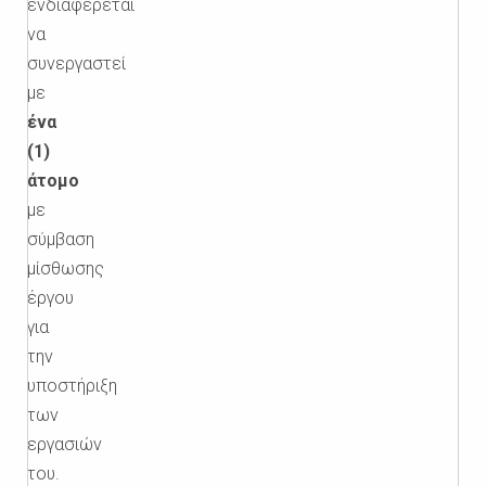
ενδιαφέρεται
να
συνεργαστεί
με
ένα
(1)
άτομο
με
σύμβαση
μίσθωσης
έργου
για
την
υποστήριξη
των
εργασιών
του.