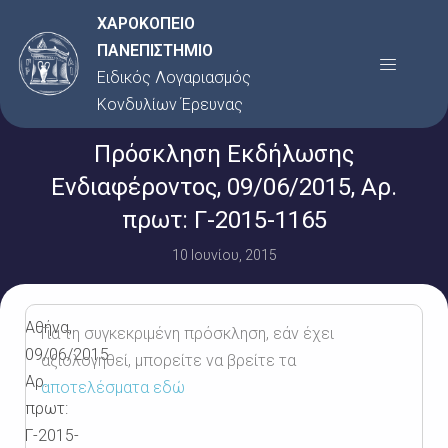
Μετάβαση
ΧΑΡΟΚΟΠΕΙΟ
στο
ΠΑΝΕΠΙΣΤΗΜΙΟ
Menu
περιεχόμενο
Ειδικός Λογαριασμός
Κονδυλίων Έρευνας
Πρόσκληση Εκδήλωσης
Ενδιαφέροντος, 09/06/2015, Αρ.
πρωτ: Γ-2015-1165
10 Ιουνίου, 2015
Αθήνα,
Για τη συγκεκριμένη πρόσκληση, εάν έχει
09/06/2015
αξιολογηθεί, μπορείτε να βρείτε τα
Αρ.
αποτελέσματα εδώ
πρωτ:
Γ-2015-