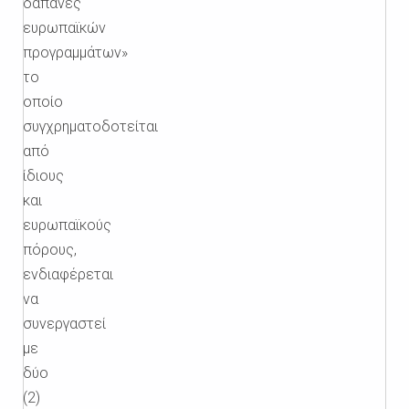
δαπάνες
ευρωπαϊκών
προγραμμάτων»
το
οποίο
συγχρηματοδοτείται
από
ίδιους
και
ευρωπαϊκούς
πόρους,
ενδιαφέρεται
να
συνεργαστεί
με
δύο
(2)