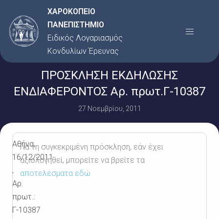
Μετάβαση
ΧΑΡΟΚΟΠΕΙΟ
στο
ΠΑΝΕΠΙΣΤΗΜΙΟ
Menu
περιεχόμενο
Ειδικός Λογαριασμός
Κονδυλίων Έρευνας
ΠΡΟΣΚΛΗΣΗ ΕΚΔΗΛΩΣΗΣ
ΕΝΔΙΑΦΕΡΟΝΤΟΣ Αρ. πρωτ.Γ-10387
27 Νοεμβρίου, 2011
Αθήνα,
Για τη συγκεκριμένη πρόσκληση, εάν έχει
16/12/2011
αξιολογηθεί, μπορείτε να βρείτε τα
,
αποτελέσματα εδώ
Αρ.
πρωτ.:
Γ-10387