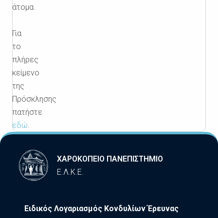
άτομα.
Για
το
πλήρες
κείμενο
της
Πρόσκλησης
πατήστε
εδώ
.
ΧΑΡΟΚΟΠΕΙΟ ΠΑΝΕΠΙΣΤΗΜΙΟ
Ε.Λ.Κ.Ε.
Ειδικός Λογαριασμός Κονδυλίων Έρευνας