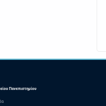
είου Πανεπιστημίου
έα