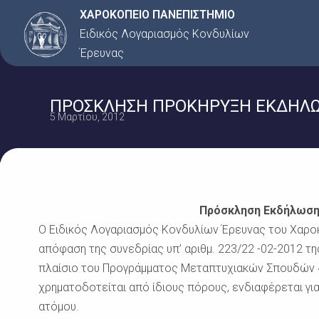
Μετάβαση
ΧΑΡΟΚΟΠΕΙΟ ΠΑΝΕΠΙΣΤΗΜΙΟ
στο
Ειδικός Λογαριασμός Κονδυλίων
περιεχόμενο
Έρευνας
ΠΡΟΣΚΛΗΣΗ ΠΡΟΚΗΡΥΞΗ ΕΚΔΗΛΩΣΗ
5 Μαρτίου, 2012
Πρόσκληση Εκδήλωση
Ο Ειδικός Λογαριασμός Κονδυλίων Έρευνας του Χαροκ
απόφαση της συνεδρίας υπ’ αριθμ. 223/22 -02-2012 τ
πλαίσιο του Προγράμματος Μεταπτυχιακών Σπουδών 
χρηματοδοτείται από ίδιους πόρους, ενδιαφέρεται γι
ατόμου.