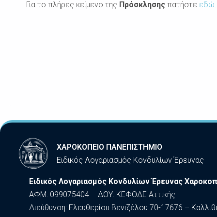
Για το πλήρες κείμενο της
Πρόσκλησης
πατήστε
εδώ
.
ΧΑΡΟΚΟΠΕΙΟ ΠΑΝΕΠΙΣΤΗΜΙΟ
Ειδικός Λογαριασμός Κονδυλίων Έρευνας
Ειδικός Λογαριασμός Κονδυλίων Έρευνας Χαροκοπ
ΑΦΜ: 099075404 – ΔΟΥ: ΚΕΦΟΔΕ Αττικής
Διεύθυνση: Ελευθερίου Βενιζέλου 70-17676 – Καλλιθ