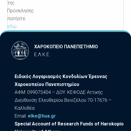
της
Πρόσκλησης
πατήστε
εδώ
.
ΧΑΡΟΚΟΠΕΙΟ ΠΑΝΕΠΙΣΤΗΜΙΟ
Ε.Λ.Κ.Ε.
Ειδικός Λογαριασμός Κονδυλίων Έρευνας
Χαροκοπείου Πανεπιστημίου
ΑΦΜ: 099075404 – ΔΟΥ: ΚΕΦΟΔΕ Αττικής
Διεύθυνση: Ελευθερίου Βενιζέλου 70-17676 –
Καλλιθέα
Εmail:
elke@hua.gr
Special Account of Research Funds of Harokopio