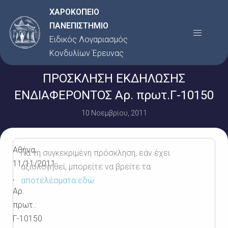
Μετάβαση
ΧΑΡΟΚΟΠΕΙΟ
στο
ΠΑΝΕΠΙΣΤΗΜΙΟ
Menu
περιεχόμενο
Ειδικός Λογαριασμός
Κονδυλίων Έρευνας
ΠΡΟΣΚΛΗΣΗ ΕΚΔΗΛΩΣΗΣ
ΕΝΔΙΑΦΕΡΟΝΤΟΣ Αρ. πρωτ.Γ-10150
10 Νοεμβρίου, 2011
Αθήνα,
Για τη συγκεκριμένη πρόσκληση, εάν έχει
11/11/2011
αξιολογηθεί, μπορείτε να βρείτε τα
,
αποτελέσματα εδώ
Αρ.
πρωτ.:
Γ-10150