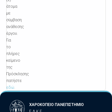
άτομα
με
σύμβαση
ανάθεσης
έργου.
Για
το
πλήρες
κείμενο
της
Πρόσκλησης
πατήστε
εδώ
.
ΧΑΡΟΚΟΠΕΙΟ ΠΑΝΕΠΙΣΤΗΜΙΟ
Ε.Λ.Κ.Ε.