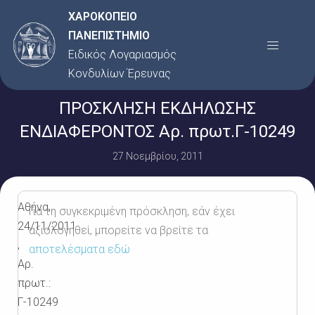
Μετάβαση
ΧΑΡΟΚΟΠΕΙΟ
στο
ΠΑΝΕΠΙΣΤΗΜΙΟ
Menu
περιεχόμενο
Ειδικός Λογαριασμός
Κονδυλίων Έρευνας
ΠΡΟΣΚΛΗΣΗ ΕΚΔΗΛΩΣΗΣ
ΕΝΔΙΑΦΕΡΟΝΤΟΣ Αρ. πρωτ.Γ-10249
27 Νοεμβρίου, 2011
Αθήνα,
Για τη συγκεκριμένη πρόσκληση, εάν έχει
24/11/2011
αξιολογηθεί, μπορείτε να βρείτε τα
,
αποτελέσματα εδώ
Αρ.
πρωτ.:
Γ-10249