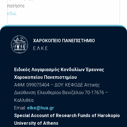
πατήστε
εδώ
.
ΧΑΡΟΚΟΠΕΙΟ ΠΑΝΕΠΙΣΤΗΜΙΟ
Ε.Λ.Κ.Ε.
Ειδικός Λογαριασμός Κονδυλίων Έρευνας
Χαροκοπείου Πανεπιστημίου
ΑΦΜ: 099075404 – ΔΟΥ: ΚΕΦΟΔΕ Αττικής
Διεύθυνση: Ελευθερίου Βενιζέλου 70-17676 –
Καλλιθέα
Εmail:
elke@hua.gr
Special Account of Research Funds of Harokopio
University of Athens