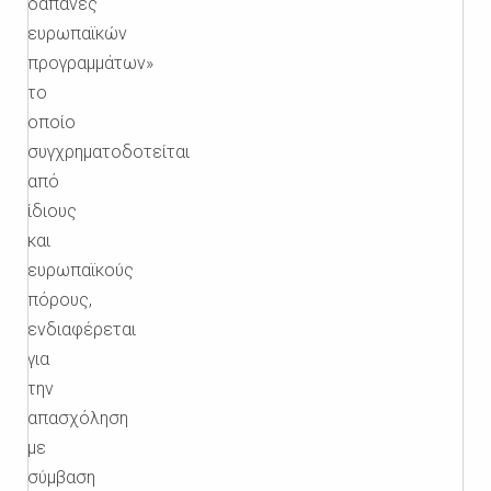
δαπάνες
ευρωπαϊκών
προγραμμάτων»
το
οποίο
συγχρηματοδοτείται
από
ίδιους
και
ευρωπαϊκούς
πόρους,
ενδιαφέρεται
για
την
απασχόληση
με
σύμβαση