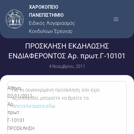
Μετάβαση
ΧΑΡΟΚΟΠΕΙΟ
στο
ΠΑΝΕΠΙΣΤΗΜΙΟ
Menu
περιεχόμενο
Ειδικός Λογαριασμός
Κονδυλίων Έρευνας
ΠΡΟΣΚΛΗΣΗ ΕΚΔΗΛΩΣΗΣ
ΕΝΔΙΑΦΕΡΟΝΤΟΣ Αρ. πρωτ.Γ-10101
4 Νοεμβρίου, 2011
Αθήνα,
Για τη συγκεκριμένη πρόσκληση, εάν έχει
02/11/2011
αξιολογηθεί, μπορείτε να βρείτε τα
Αρ.
αποτελέσματα εδώ
πρωτ.:
Γ-10101
ΠΡΟΣΚΛΗΣΗ