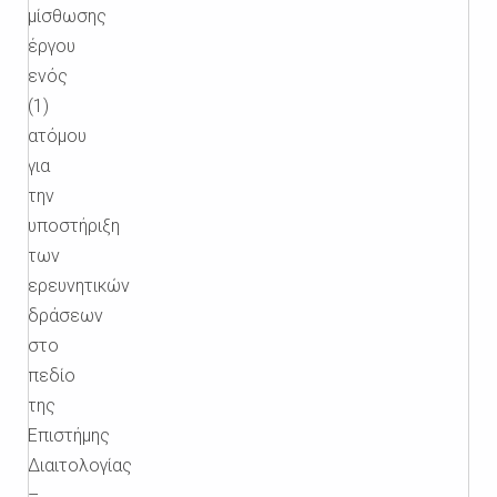
μίσθωσης
έργου
ενός
(1)
ατόμου
για
την
υποστήριξη
των
ερευνητικών
δράσεων
στο
πεδίο
της
Επιστήμης
Διαιτολογίας
–