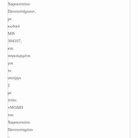
Χαροκοπείου
Πανεπιστήμιου»,
με
κωδικό
MIS
304107,
και
συγκεκριμένα
για
το
υποέργο
2
με
τίτλο:
«ΜΟΔΙΠ
του
Χαροκοπείου
Πανεπιστημίου
–