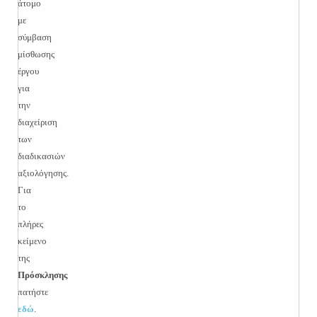
άτομο
με
σύμβαση
μίσθωσης
έργου
για
την
διαχείριση
των
διαδικασιών
αξιολόγησης.
Για
το
πλήρες
κείμενο
της
Πρόσκλησης
πατήστε
εδώ
.