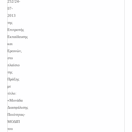
252/24-
07-
2013
της
Επιτροπής
Εκπαίδευσης
και
Ερευνών,
στο
πλαίσιο
της
Πράξης
με
τίτλο:
«Μονάδα
Διασφάλισης
Ποιότητας-
ΜΟΔΙΠ
του