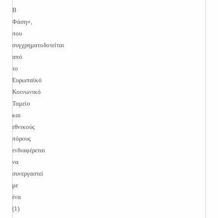
Β
Φάση»,
που
συγχρηματοδοτείται
από
το
Ευρωπαϊκό
Κοινωνικό
Ταμείο
και
εθνικούς
πόρους
ενδιαφέρεται
να
συνεργαστεί
με
ένα
(1)