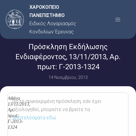
Μετάβαση
ΧΑΡΟΚΟΠΕΙΟ
στο
ΠΑΝΕΠΙΣΤΗΜΙΟ
Menu
περιεχόμενο
Ειδικός Λογαριασμός
Κονδυλίων Έρευνας
Πρόσκληση Εκδήλωσης
Ενδιαφέροντος, 13/11/2013, Αρ.
πρωτ: Γ-2013-1324
14 Νοεμβρίου, 2013
Αθήνα
Για τη συγκεκριμένη πρόσκληση, εάν έχει
13/11/2013,
αξιολογηθεί, μπορείτε να βρείτε τα
Αρ.
πρωτ:
αποτελέσματα εδώ
Γ-2013-
1324