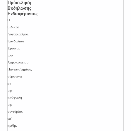
Πρόσκληση
Εκδήλωσης
Ενδιαφέροντος
Ο
Ειδικός
Λογαριασμός
Κονδυλίων
Έρευνας
του
Χαροκοπείου
Πανεπιστημίου,
σύμφωνα
με
την
απόφαση
της
συνεδρίας
υπ’
αριθμ.