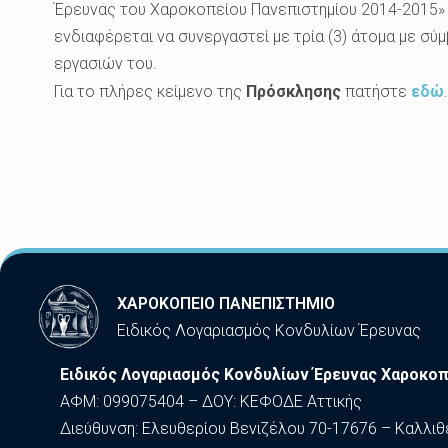
Έρευνας του Χαροκοπείου Πανεπιστημίου 2014-2015» 
ενδιαφέρεται να συνεργαστεί με τρία (3) άτομα με σύ
εργασιών του.
Για το πλήρες κείμενο της
Πρόσκλησης
πατήστε
εδώ
.
ΧΑΡΟΚΟΠΕΙΟ ΠΑΝΕΠΙΣΤΗΜΙΟ
Ειδικός Λογαριασμός Κονδυλίων Έρευνας
Ειδικός Λογαριασμός Κονδυλίων Έρευνας Χαροκοπ
ΑΦΜ: 099075404 – ΔΟΥ: ΚΕΦΟΔΕ Αττικής
Διεύθυνση: Ελευθερίου Βενιζέλου 70-17676 – Καλλιθ