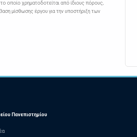
το οποίο χρηματοδοτείται από ίδιους πόρους,
μβαση μίσθωσης έργου για την υποστήριξη των
είου Πανεπιστημίου
έα