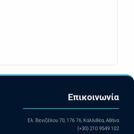
Επικοινωνία
Ελ. Βενιζέλου 70, 176 76, Καλλιθέα, Αθήνα
(+30) 210 9549 102