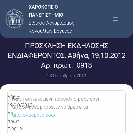
Μετάβαση
ΧΑΡΟΚΟΠΕΙΟ
στο
ΠΑΝΕΠΙΣΤΗΜΙΟ
Menu
περιεχόμενο
Ειδικός Λογαριασμός
Κονδυλίων Έρευνας
ΠΡΟΣΚΛΗΣΗ ΕΚΔΗΛΩΣΗΣ
ΕΝΔΙΑΦΕΡΟΝΤΟΣ, Αθήνα, 19.10.2012
Αρ. πρωτ.: 0918
23 Οκτωβρίου, 2012
Αθήνα,
Για τη συγκεκριμένη πρόσκληση, εάν έχει
19/10/2012
αξιολογηθεί, μπορείτε να βρείτε τα
Αρ.
αποτελέσματα εδώ
πρωτ.:
Γ-2012-