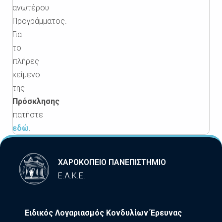
ανωτέρου
Προγράμματος.
Για
το
πλήρες
κείμενο
της
Πρόσκλησης
πατήστε
εδώ
.
ΧΑΡΟΚΟΠΕΙΟ ΠΑΝΕΠΙΣΤΗΜΙΟ
Ε.Λ.Κ.Ε.
Ειδικός Λογαριασμός Κονδυλίων Έρευνας