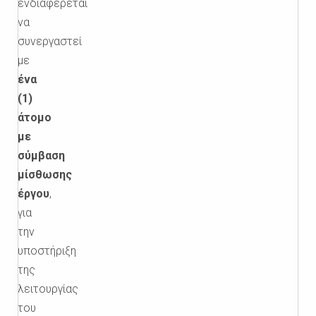
ενδιαφέρεται
να
συνεργαστεί
με
ένα
(1)
άτομο
με
σύμβαση
μίσθωσης
έργου
,
για
την
υποστήριξη
της
λειτουργίας
του