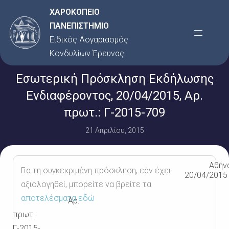
Μετάβαση
ΧΑΡΟΚΟΠΕΙΟ
στο
ΠΑΝΕΠΙΣΤΗΜΙΟ
Menu
περιεχόμενο
Ειδικός Λογαριασμός
Κονδυλίων Έρευνας
Εσωτερική Πρόσκληση Εκδήλωσης
Ενδιαφέροντος, 20/04/2015, Αρ.
πρωτ.: Γ-2015-709
21 Απριλίου, 2015
Αθήν
Για τη συγκεκριμένη πρόσκληση, εάν έχει
20/04/2015
αξιολογηθεί, μπορείτε να βρείτε τα
αποτελέσματα εδώ
Αρ.
πρωτ.:
Γ-2015-