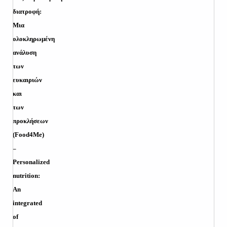
διατροφή:
Μια
ολοκληρωμένη
ανάλυση
των
ευκαιριών
και
των
προκλήσεων
(
Food
4
Me
)
–
Personalized
nutrition
:
An
integrated
of