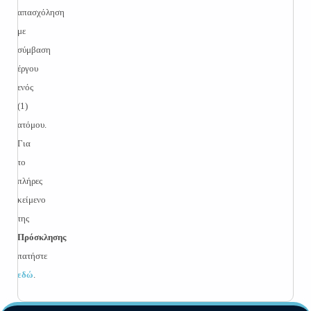
απασχόληση
με
σύμβαση
έργου
ενός
(1)
ατόμου.
Για
το
πλήρες
κείμενο
της
Πρόσκλησης
πατήστε
εδώ
.