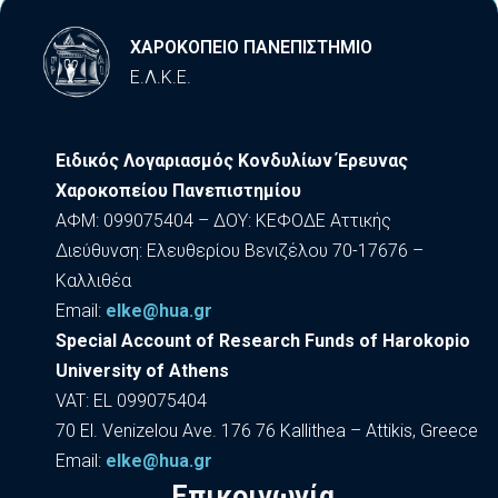
ΧΑΡΟΚΟΠΕΙΟ ΠΑΝΕΠΙΣΤΗΜΙΟ
Ε.Λ.Κ.Ε.
Ειδικός Λογαριασμός Κονδυλίων Έρευνας
Χαροκοπείου Πανεπιστημίου
ΑΦΜ: 099075404 – ΔΟΥ: ΚΕΦΟΔΕ Αττικής
Διεύθυνση: Ελευθερίου Βενιζέλου 70-17676 –
Καλλιθέα
Εmail:
elke@hua.gr
Special Account of Research Funds of Harokopio
University of Athens
VAT: EL 099075404
70 El. Venizelou Ave. 176 76 Kallithea – Attikis, Greece
Εmail:
elke@hua.gr
Επικοινωνία