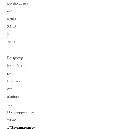
συνεδριάσεων
υπ’
αριθμ.
251/3-
7-
2013
της
Επιτροπής
Εκπαίδευσης
και
Ερευνών,
στο
πλαίσιο
του
Προγράμματος με
τίτλο:
«Εξατομικευμένη