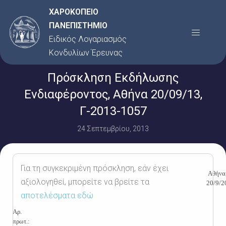
Μετάβαση
ΧΑΡΟΚΟΠΕΙΟ
στο
ΠΑΝΕΠΙΣΤΗΜΙΟ
Menu
περιεχόμενο
Ειδικός Λογαριασμός
Κονδυλίων Έρευνας
Πρόσκληση Εκδήλωσης
Ενδιαφέροντος, Αθήνα 20/09/13,
Γ-2013-1057
24 Σεπτεμβρίου, 2013
Για τη συγκεκριμένη πρόσκληση, εάν έχει
Αθήνα
αξιολογηθεί, μπορείτε να βρείτε τα
20
/
9
/2
αποτελέσματα εδώ
Αρ.
πρωτ.: