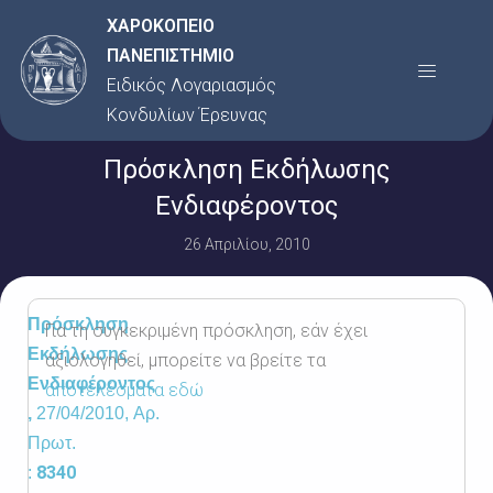
Μετάβαση
ΧΑΡΟΚΟΠΕΙΟ
στο
ΠΑΝΕΠΙΣΤΗΜΙΟ
Menu
περιεχόμενο
Ειδικός Λογαριασμός
Κονδυλίων Έρευνας
Πρόσκληση Εκδήλωσης
Ενδιαφέροντος
26 Απριλίου, 2010
Πρόσκληση
Για τη συγκεκριμένη πρόσκληση, εάν έχει
Εκδήλωσης
αξιολογηθεί, μπορείτε να βρείτε τα
Ενδιαφέροντος
αποτελέσματα εδώ
,
27/04/2010, Αρ.
Πρωτ.
8340
: