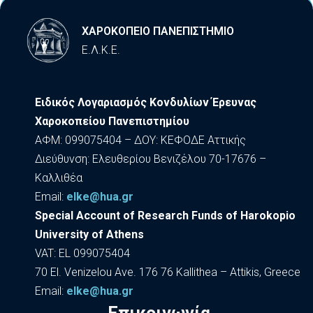
ΧΑΡΟΚΟΠΕΙΟ ΠΑΝΕΠΙΣΤΗΜΙΟ
Ε.Λ.Κ.Ε.
Ειδικός Λογαριασμός Κονδυλίων Έρευνας
Χαροκοπείου Πανεπιστημίου
ΑΦΜ: 099075404 – ΔΟΥ: ΚΕΦΟΔΕ Αττικής
Διεύθυνση: Ελευθερίου Βενιζέλου 70-17676 –
Καλλιθέα
Εmail:
elke@hua.gr
Special Account of Research Funds of Harokopio
University of Athens
VAT: EL 099075404
70 El. Venizelou Ave. 176 76 Kallithea – Attikis, Greece
Εmail:
elke@hua.gr