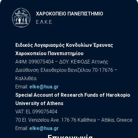
ΧΑΡΟΚΟΠΕΙΟ ΠΑΝΕΠΙΣΤΗΜΙΟ
Ε.Λ.Κ.Ε.
Ειδικός Λογαριασμός Κονδυλίων Έρευνας
Χαροκοπείου Πανεπιστημίου
ΑΦΜ: 099075404 – ΔΟΥ: ΚΕΦΟΔΕ Αττικής
Διεύθυνση: Ελευθερίου Βενιζέλου 70-17676 –
Καλλιθέα
Εmail:
elke@hua.gr
Special Account of Research Funds of Harokopio
University of Athens
VAT: EL 099075404
70 El. Venizelou Ave. 176 76 Kallithea – Attikis, Greece
Εmail:
elke@hua.gr