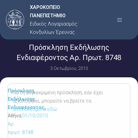
Μετάβαση
ΧΑΡΟΚΟΠΕΙΟ
στο
ΠΑΝΕΠΙΣΤΗΜΙΟ
Menu
περιεχόμενο
Ειδικός Λογαριασμός
Κονδυλίων Έρευνας
Πρόσκληση Εκδήλωσης
Ενδιαφέροντος Αρ. Πρωτ. 8748
3 Οκτωβρίου, 2010
Πρόσκληση
Για τη συγκεκριμένη πρόσκληση, εάν έχει
Εκδήλωσης
αξιολογηθεί, μπορείτε να βρείτε τα
Ενδιαφέροντος,
αποτελέσματα εδώ
Αθήνα
,
01/10/2010
Αρ.
πρωτ.:8748