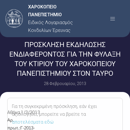
Μετάβαση
ΧΑΡΟΚΟΠΕΙΟ
στο
ΠΑΝΕΠΙΣΤΗΜΙΟ
Menu
περιεχόμενο
Ειδικός Λογαριασμός
Κονδυλίων Έρευνας
ΠΡΟΣΚΛΗΣΗ ΕΚΔΗΛΩΣΗΣ
ΕΝΔΙΑΦΕΡΟΝΤΟΣ ΓΙΑ ΤΗΝ ΦΥΛΑΞΗ
ΤΟΥ ΚΤΙΡΙΟΥ ΤΟΥ ΧΑΡΟΚΟΠΕΙΟΥ
ΠΑΝΕΠΙΣΤΗΜΙΟΥ ΣΤΟΝ ΤΑΥΡΟ
28 Φεβρουαρίου, 2013
Για τη συγκεκριμένη πρόσκληση, εάν έχει
Αθήνα,1/3/2013
αξιολογηθεί, μπορείτε να βρείτε τα
Αρ.
αποτελέσματα εδώ
πρωτ.:Γ-2013-