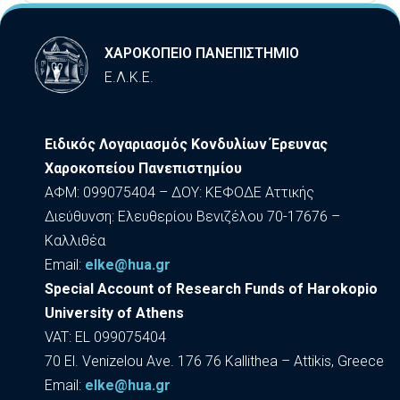
ΧΑΡΟΚΟΠΕΙΟ ΠΑΝΕΠΙΣΤΗΜΙΟ
Ε.Λ.Κ.Ε.
Ειδικός Λογαριασμός Κονδυλίων Έρευνας
Χαροκοπείου Πανεπιστημίου
ΑΦΜ: 099075404 – ΔΟΥ: ΚΕΦΟΔΕ Αττικής
Διεύθυνση: Ελευθερίου Βενιζέλου 70-17676 –
Καλλιθέα
Εmail:
elke@hua.gr
Special Account of Research Funds of Harokopio
University of Athens
VAT: EL 099075404
70 El. Venizelou Ave. 176 76 Kallithea – Attikis, Greece
Εmail:
elke@hua.gr