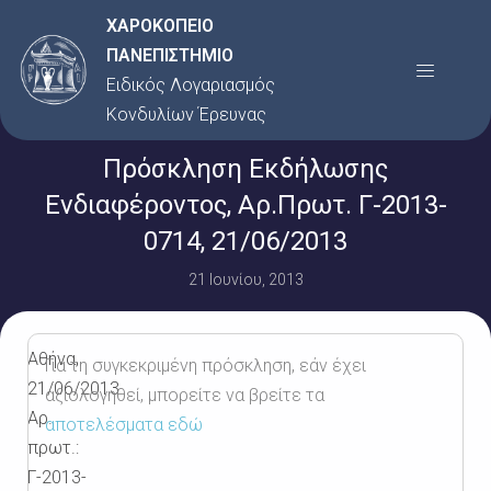
Μετάβαση
ΧΑΡΟΚΟΠΕΙΟ
στο
ΠΑΝΕΠΙΣΤΗΜΙΟ
Menu
περιεχόμενο
Ειδικός Λογαριασμός
Κονδυλίων Έρευνας
Πρόσκληση Εκδήλωσης
Ενδιαφέροντος, Αρ.Πρωτ. Γ-2013-
0714, 21/06/2013
21 Ιουνίου, 2013
Αθήνα,
Για τη συγκεκριμένη πρόσκληση, εάν έχει
21/06/2013
αξιολογηθεί, μπορείτε να βρείτε τα
Αρ.
αποτελέσματα εδώ
πρωτ.:
Γ-2013-