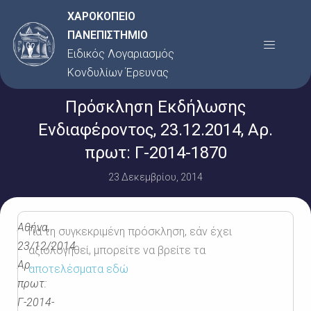
Μετάβαση
ΧΑΡΟΚΟΠΕΙΟ
στο
ΠΑΝΕΠΙΣΤΗΜΙΟ
Menu
περιεχόμενο
Ειδικός Λογαριασμός
Κονδυλίων Έρευνας
Πρόσκληση Εκδήλωσης
Ενδιαφέροντος, 23.12.2014, Αρ.
πρωτ: Γ-2014-1870
23 Δεκεμβρίου, 2014
Αθήνα,
Για τη συγκεκριμένη πρόσκληση, εάν έχει
23/12/2014
αξιολογηθεί, μπορείτε να βρείτε τα
Αρ.
αποτελέσματα εδώ
πρωτ:
Γ-2014-