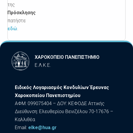
της
Πρόσκλησης
πατήστε
εδώ
.
ΧΑΡΟΚΟΠΕΙΟ ΠΑΝΕΠΙΣΤΗΜΙΟ
Ε.Λ.Κ.Ε.
Ειδικός Λογαριασμός Κονδυλίων Έρευνας
Χαροκοπείου Πανεπιστημίου
ΑΦΜ: 099075404 – ΔΟΥ: ΚΕΦΟΔΕ Αττικής
Διεύθυνση: Ελευθερίου Βενιζέλου 70-17676 –
Καλλιθέα
Εmail:
elke@hua.gr