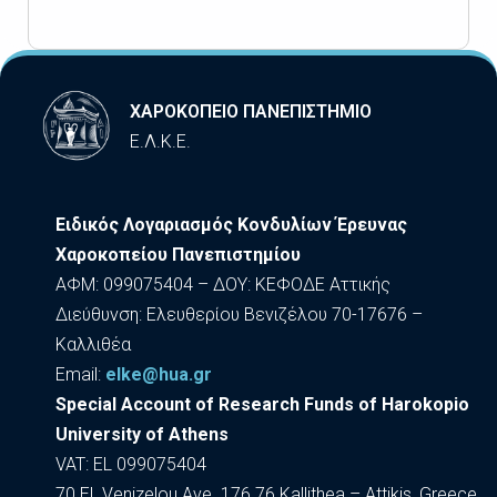
ΧΑΡΟΚΟΠΕΙΟ ΠΑΝΕΠΙΣΤΗΜΙΟ
Ε.Λ.Κ.Ε.
Ειδικός Λογαριασμός Κονδυλίων Έρευνας
Χαροκοπείου Πανεπιστημίου
ΑΦΜ: 099075404 – ΔΟΥ: ΚΕΦΟΔΕ Αττικής
Διεύθυνση: Ελευθερίου Βενιζέλου 70-17676 –
Καλλιθέα
Εmail:
elke@hua.gr
Special Account of Research Funds of Harokopio
University of Athens
VAT: EL 099075404
70 El. Venizelou Ave. 176 76 Kallithea – Attikis, Greece