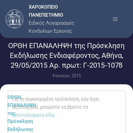
Μετάβαση
ΧΑΡΟΚΟΠΕΙΟ
στο
ΠΑΝΕΠΙΣΤΗΜΙΟ
Menu
περιεχόμενο
Ειδικός Λογαριασμός
Κονδυλίων Έρευνας
ΟΡΘΗ ΕΠΑΝΑΛΗΨΗ της Πρόσκληση
Εκδήλωσης Ενδιαφέροντος, Αθήνα,
29/05/2015 Αρ. πρωτ: Γ-2015-1078
4 Ιουνίου, 2015
ΟΡΘΗ
Για τη συγκεκριμένη πρόσκληση, εάν έχει
ΕΠΑΝΑΛΗΨΗ
αξιολογηθεί, μπορείτε να βρείτε τα
της
αποτελέσματα εδώ
Πρόσκληση
Εκδήλωσης