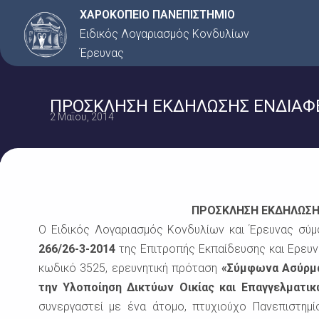
Μετάβαση
ΧΑΡΟΚΟΠΕΙΟ ΠΑΝΕΠΙΣΤΗΜΙΟ
στο
Ειδικός Λογαριασμός Κονδυλίων
περιεχόμενο
Έρευνας
ΠΡΟΣΚΛΗΣΗ ΕΚΔΗΛΩΣΗΣ ΕΝΔΙΑΦΕΡΟ
2 Μαΐου, 2014
Αρ. 
ΠΡΟΣΚΛΗΣΗ ΕΚΔΗΛΩΣΗ
Ο Ειδικός Λογαριασμός Κονδυλίων και Έρευνας σύμ
266/26-3-2014
της Επιτροπής Εκπαίδευσης και Ερευν
κωδικό 3525, ερευνητική πρόταση
«Σύμφωνα Ασύρμα
την Υλοποίηση Δικτύων Οικίας και Επαγγελματι
συνεργαστεί με ένα άτομο, πτυχιούχο Πανεπιστημί