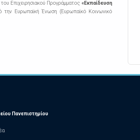
ιο του Επιχειρησιακού Πρoγράµµατος
«Εκπαίδευση
ό την Ευρωπαϊκή Ένωση (Ευρωπαϊκό Κοινωνικό
είου Πανεπιστημίου
έα