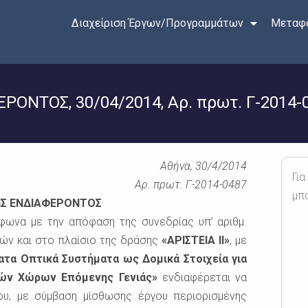
Διαχείριση Έργων/Προγραμμάτων
Μεταφο
ΝΤΟΣ, 30/04/2014, Αρ. πρωτ. Γ-2014-
Αθήνα, 30/4/2014
Για
πρωτ. Γ-2014-0487
μπ
Σ ΕΝΔΙΑΦΕΡΟΝΤΟΣ
φωνα με την απόφαση της συνεδρίας υπ’ αριθμ.
ών και στο πλαίσιο της δράσης
«ΑΡΙΣΤΕΙΑ ΙΙ»
, με
τα Οπτικά Συστήματα ως Δομικά Στοιχεία για
κών Χώρων Επόμενης Γενιάς»
ενδιαφέρεται να
ου, με σύμβαση μίσθωσης έργου περιορισμένης