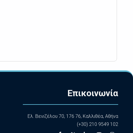
Επικοινωνία
Ελ. Βενιζέλου 70, 176 76, Καλλιθέα, Αθήνα
(+30) 210 9549 102