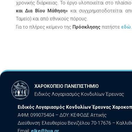
χρονικής διάρκειας. Το έργο υλοποιείται στο πλαίσ
και ∆ια Βίου Μάθηση»
και συγχρηματοδοτείται απ
Ταµείο) και από εθνικούς πόρους.
Για το πλήρες κείμενο της
Πρόσκλησης
πατήστε
εδώ
.
ΧΑΡΟΚΟΠΕΙΟ ΠΑΝΕΠΙΣΤΗΜΙΟ
Ειδικός Λογαριασμός Κονδυλίων Έρευνας
Ειδικός Λογαριασμός Κονδυλίων Έρευνας Χαροκοπ
ΑΦΜ: 099075404 – ΔΟΥ: ΚΕΦΟΔΕ Αττικής
Διεύθυνση: Ελευθερίου Βενιζέλου 70-17676 – Καλλιθ
Εmail:
elke@hua.gr