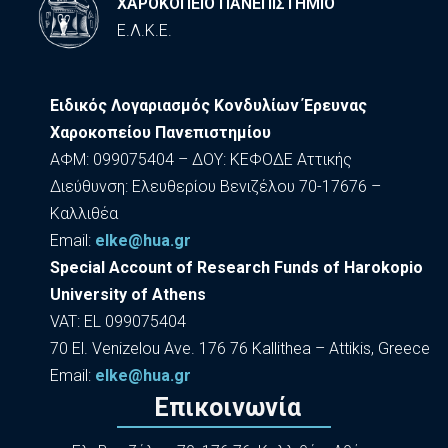
ΧΑΡΟΚΟΠΕΙΟ ΠΑΝΕΠΙΣΤΗΜΙΟ
Ε.Λ.Κ.Ε.
Ειδικός Λογαριασμός Κονδυλίων Έρευνας
Χαροκοπείου Πανεπιστημίου
ΑΦΜ: 099075404 – ΔΟΥ: ΚΕΦΟΔΕ Αττικής
Διεύθυνση: Ελευθερίου Βενιζέλου 70-17676 –
Καλλιθέα
Εmail:
elke@hua.gr
Special Account of Research Funds of Harokopio
University of Athens
VAT: EL 099075404
70 El. Venizelou Ave. 176 76 Kallithea – Attikis, Greece
Εmail:
elke@hua.gr
Επικοινωνία