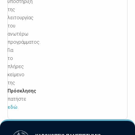
υποστήριξη
της
λειτουργίας
του
ανωτέρω
προγράμματος.
Για
το
πλήρες
κείμενο
της
Πρόσκλησης
πατήστε
εδώ
.