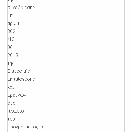
συνεδρίασης
υπ’
αριθμ.
302
/10-
06-
2015
της
Επιτροπής
Εκπαίδευσης
και
Ερευνών,
στο
πλαίσιο
του
Προγράμματος με