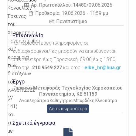
Αρ. Πρωτοκόλλου: 14480/09.06.2026
Κονδυλίων
Προθεσμία: 19.06.2026 - 11:59 μμ
Έρευνας
Πανεπιστήμιο
του
Χαροκοπείου
Επικοινωνία
Πανεπιστημίου
Για περισσότερες πληροφορίες οι
κατ’
ενδιαφερόμενοι/-ες μπορούν να απευθύνονται
εφαρμογή
από Δευτέρα έως Παρασκευή, 09:00 έως 15:00,
των
στο τηλ.
210 9549 227
και email:
elke_hr@hua.gr
διατάξεων
Έργο
του
Γραφείο Μεταφοράς Τεχνολογίας Χαροκοπείου
ν.4957/2022
Πανεπιστημίου, KE 61159
(Α’
Αναπληρώτρια Καθηγήτρια Μπαρδάκη Κλεοπάτρα
141)
Δείτε πειρσσότερα
και
Σχετικά έγγραφα
της
με