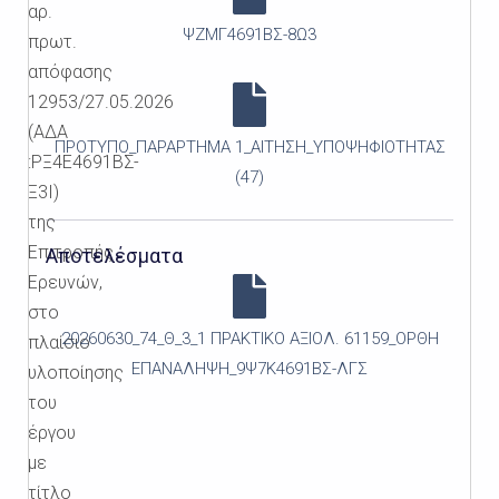
αρ.
ΨΖΜΓ4691ΒΣ-8Ω3
πρωτ.
απόφασης
12953/27.05.2026
(ΑΔΑ
ΠΡΟΤΥΠΟ_ΠΑΡΑΡΤΗΜΑ 1_ΑΙΤΗΣΗ_ΥΠΟΨΗΦΙΟΤΗΤΑΣ
:ΡΞ4Ε4691ΒΣ-
(47)
Ξ3Ι)
της
Επιτροπής
Αποτελέσματα
Ερευνών,
στο
20260630_74_Θ_3_1 ΠΡΑΚΤΙΚΟ ΑΞΙΟΛ. 61159_ΟΡΘΗ
πλαίσιο
ΕΠΑΝΑΛΗΨΗ_9Ψ7Κ4691ΒΣ-ΛΓΣ
υλοποίησης
του
έργου
με
τίτλο