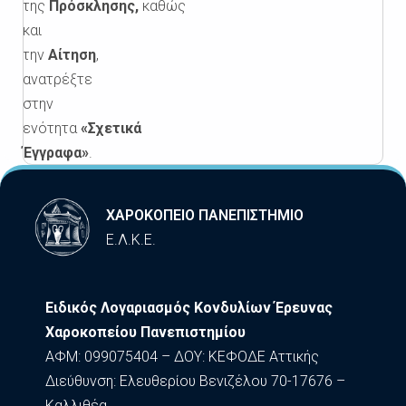
της
Πρόσκλησης,
καθώς
και
την
Αίτηση
,
ανατρέξτε
στην
ενότητα
«Σχετικά
Έγγραφα»
.
ΧΑΡΟΚΟΠΕΙΟ ΠΑΝΕΠΙΣΤΗΜΙΟ
Ε.Λ.Κ.Ε.
Ειδικός Λογαριασμός Κονδυλίων Έρευνας
Χαροκοπείου Πανεπιστημίου
ΑΦΜ: 099075404 – ΔΟΥ: ΚΕΦΟΔΕ Αττικής
Διεύθυνση: Ελευθερίου Βενιζέλου 70-17676 –
Καλλιθέα