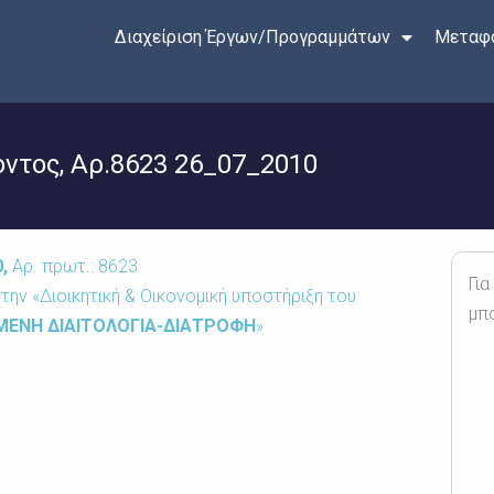
Διαχείριση Έργων/Προγραμμάτων
Μεταφο
τος, Αρ.8623 26_07_2010
0,
Αρ. πρωτ.: 8623
Για
την «Διοικητική & Οικονομική υποστήριξη του
μπ
ΕΝΗ ΔΙΑΙΤΟΛΟΓΙΑ-ΔΙΑΤΡΟΦΗ
»