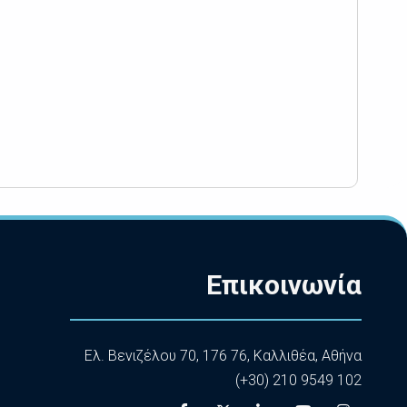
Επικοινωνία
Ελ. Βενιζέλου 70, 176 76, Καλλιθέα, Αθήνα
(+30) 210 9549 102