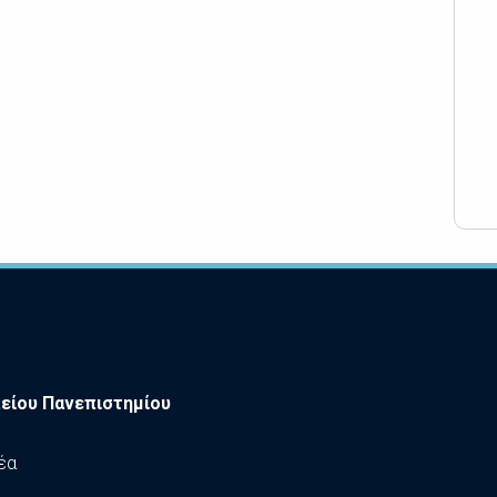
είου Πανεπιστημίου
έα