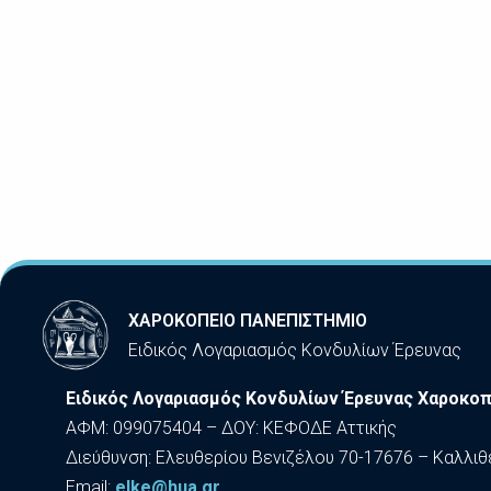
ΧΑΡΟΚΟΠΕΙΟ ΠΑΝΕΠΙΣΤΗΜΙΟ
Ειδικός Λογαριασμός Κονδυλίων Έρευνας
Ειδικός Λογαριασμός Κονδυλίων Έρευνας Χαροκοπ
ΑΦΜ: 099075404 – ΔΟΥ: ΚΕΦΟΔΕ Αττικής
Διεύθυνση: Ελευθερίου Βενιζέλου 70-17676 – Καλλιθ
Εmail:
elke@hua.gr