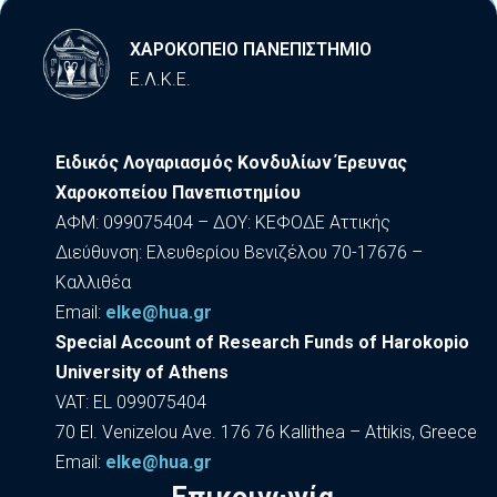
ΧΑΡΟΚΟΠΕΙΟ ΠΑΝΕΠΙΣΤΗΜΙΟ
Ε.Λ.Κ.Ε.
Ειδικός Λογαριασμός Κονδυλίων Έρευνας
Χαροκοπείου Πανεπιστημίου
ΑΦΜ: 099075404 – ΔΟΥ: ΚΕΦΟΔΕ Αττικής
Διεύθυνση: Ελευθερίου Βενιζέλου 70-17676 –
Καλλιθέα
Εmail:
elke@hua.gr
Special Account of Research Funds of Harokopio
University of Athens
VAT: EL 099075404
70 El. Venizelou Ave. 176 76 Kallithea – Attikis, Greece
Εmail:
elke@hua.gr