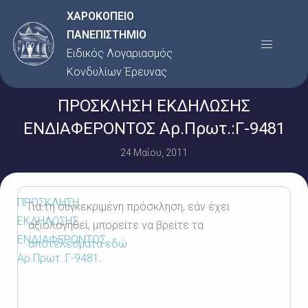
Μετάβαση
ΧΑΡΟΚΟΠΕΙΟ
στο
ΠΑΝΕΠΙΣΤΗΜΙΟ
Menu
περιεχόμενο
Ειδικός Λογαριασμός
Κονδυλίων Έρευνας
ΠΡΟΣΚΛΗΣΗ ΕΚΔΗΛΩΣΗΣ
ΕΝΔΙΑΦΕΡΟΝΤΟΣ Αρ.Πρωτ.:Γ-9481
24 Μαΐου, 2011
ΠΡΟΣΚΛΗΣΗ
Για τη συγκεκριμένη πρόσκληση, εάν έχει
ΕΚΔΗΛΩΣΗΣ
αξιολογηθεί, μπορείτε να βρείτε τα
ΕΝΔΙΑΦΕΡΟΝΤΟΣ
αποτελέσματα εδώ
Αρ.Πρωτ.:Γ-9481
.