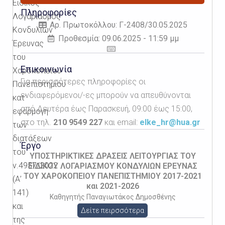
Ειδικός
Πληροφορίες
Λογαριασμός
Αρ. Πρωτοκόλλου: Γ-2408/30.05.2025
Κονδυλίων
Προθεσμία: 09.06.2025 - 11:59 μμ
Έρευνας
του
Επικοινωνία
Χαροκοπείου
Για περισσότερες πληροφορίες οι
Πανεπιστημίου
ενδιαφερόμενοι/-ες μπορούν να απευθύνονται
κατ’
από Δευτέρα έως Παρασκευή, 09:00 έως 15:00,
εφαρμογή
στο τηλ.
210 9549 227
και email:
elke_hr@hua.gr
των
διατάξεων
Έργο
του
ΥΠΟΣΤΗΡΙΚΤΙΚΕΣ ΔΡΑΣΕΙΣ ΛΕΙΤΟΥΡΓΙΑΣ ΤΟΥ
ν.4957/2022
ΕΙΔΙΚΟΥ ΛΟΓΑΡΙΑΣΜΟΥ ΚΟΝΔΥΛΙΩΝ ΕΡΕΥΝΑΣ
ΤΟΥ ΧΑΡΟΚΟΠΕΙΟΥ ΠΑΝΕΠΙΣΤΗΜΙΟΥ 2017-2021
(Α’
και 2021-2026
141)
Καθηγητής Παναγιωτάκος Δημοσθένης
και
Δείτε πειρσσότερα
της