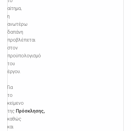
το
αίτημα,
η
ανωτέρω
δαπάνη
προβλέπεται
στον
προϋπολογισμό
του
έργου.
Για
το
κείμενο
της
Πρόσκλησης,
καθώς
και