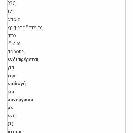
370,
το
οποίο
χρηματοδοτείται
από
ίδιους
πόρους,
ενδιαφέρεται
για
την
επιλογή
και
συνεργασία
με
ένα
(1)
άτομο,