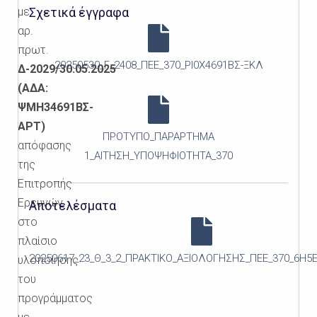
με
Σχετικά έγγραφα
αρ.
πρωτ.
20250530_Γ_2408_ΠΕΕ_370_ΡΙ0Χ4691ΒΣ-ΞΚΛ
Δ-2029/30.05.2025
(ΑΔΑ:
ΨΜΗ34691ΒΣ-
ΑΡΤ)
ΠΡΟΤΥΠΟ_ΠΑΡΑΡΤΗΜΑ
απόφασης
1_ΑΙΤΗΣΗ_ΥΠΟΨΗΦΙΟΤΗΤΑ_370
της
Επιτροπής
Ερευνών,
Αποτελέσματα
στο
πλαίσιο
20250617_23_Θ_3_2_ΠΡΑΚΤΙΚΟ_ΑΞΙΟΛΟΓΗΣΗΣ_ΠΕΕ_370_6Η5
υλοποίησης
του
προγράμματος