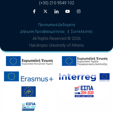
(+30) 210 9549 102
Προσωπικά Δεδομένα
Δήλωση Προσβασιμότητας
|
Συντελεστές
All Rights Reserved ©
2026
Harokopio University of Athens