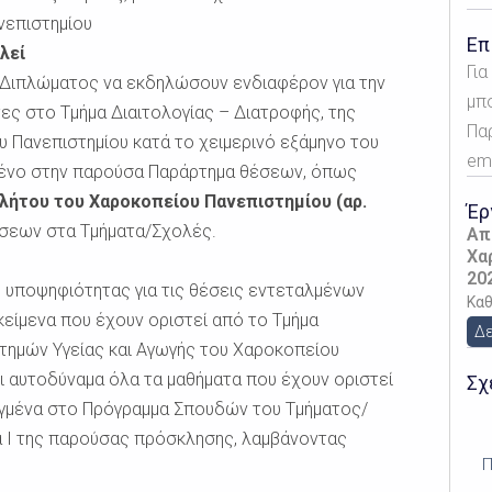
νεπιστημίου
Επ
λεί
Γι
 Διπλώματος να εκδηλώσουν ενδιαφέρον για την
μπ
ες στο Τμήμα Διαιτολογίας – Διατροφής, της
Πα
 Πανεπιστημίου κατά το χειμερινό εξάμηνο του
ema
μένο στην παρούσα Παράρτημα θέσεων, όπως
λήτου του Χαροκοπείου Πανεπιστημίου (αρ.
Έρ
έσεων στα Τμήματα/Σχολές.
Απ
Χα
20
η υποψηφιότητας για τις θέσεις εντεταλμένων
Κα
είμενα που έχουν οριστεί από το Τμήμα
Δε
στημών Υγείας και Αγωγής του Χαροκοπείου
ι αυτοδύναμα όλα τα μαθήματα που έχουν οριστεί
Σχ
ταγμένα στο Πρόγραμμα Σπουδών του Τμήματος/
α Ι της παρούσας πρόσκλησης, λαμβάνοντας
Π