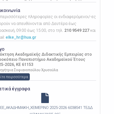
ικοινωνία
α περισσότερες πληροφορίες οι ενδιαφερόμενοι/-ες
ορούν να απευθύνονται από Δευτέρα έως
ρασκευή, 09:00 έως 15:00, στο τηλ.
210 9549 227
και
il:
elke_hr@hua.gr
γο
όκτηση Ακαδημαϊκής Διδακτικής Εμπειρίας στο
ροκόπειο Πανεπιστήμιο Ακαδημαϊκού Έτους
25-2026, KE 61153
θηγήτρια Σοφιανοπούλου Χρυσούλα
ίτε πειρσσότερα
ετικά έγγραφα
ΕΕ_ΑΚΑΔΗΜΑΙΚΗ_ΧΕΙΜΕΡΙΝΟ 2025-2026 6038541 ΤΕΔΔ