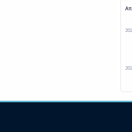
Απ
20
20