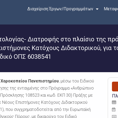
Διαχείριση Έργων/Προγραμμάτων
Μεταφο
τολογίας- Διατροφής στο πλαίσιο της π
ιστήμονες Κατόχους Διδακτορικού, για τ
δικό ΟΠΣ 6038541
υ Χαροκοπείου Πανεπιστημίου
, μέσω του Ειδικού
ησης της ενταγμένης στο Πρόγραμμα «Ανθρώπινο
. Πρόσκλησης 108523 και κωδ. ΕΚΠ 30) Πράξης με
Πλ
σε Νέους Επιστήμονες Κατόχους Διδακτορικού
1), που συγχρηματοδοτείται από την Ευρωπαϊκή
νικούς Πόρους, με δικαιούχο τον Ειδικό