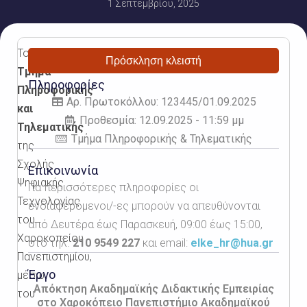
1 Σεπτεμβρίου, 2025
Το
Πρόσκληση κλειστή
Τμήμα
Πληροφορίες
Πληροφορικής
Αρ. Πρωτοκόλλου: 123445/01.09.2025
και
Προθεσμία: 12.09.2025 - 11:59 μμ
Τηλεματικής
Τμήμα Πληροφορικής & Τηλεματικής
της
Σχολής
Επικοινωνία
Ψηφιακής
Για περισσότερες πληροφορίες οι
Τεχνολογίας
ενδιαφερόμενοι/-ες μπορούν να απευθύνονται
του
από Δευτέρα έως Παρασκευή, 09:00 έως 15:00,
Χαροκοπείου
στο τηλ.
210 9549 227
και email:
elke_hr@hua.gr
Πανεπιστημίου,
Έργο
μέσω
Απόκτηση Ακαδημαϊκής Διδακτικής Εμπειρίας
του
στο Χαροκόπειο Πανεπιστήμιο Ακαδημαϊκού