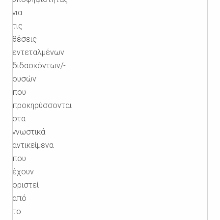
για
τις
θέσεις
εντεταλμένων
διδασκόντων/-
ουσών
που
προκηρύσσονται
στα
γνωστικά
αντικείμενα
που
έχουν
οριστεί
από
το