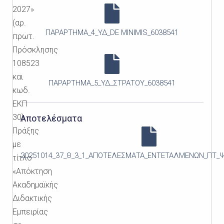
2027»
(αρ.
ΠΑΡΑΡΤΗΜΑ_4_ΥΔ_DE MINIMIS_6038541
πρωτ.
Πρόσκλησης
108523
και
ΠΑΡΑΡΤΗΜΑ_5_ΥΔ_ΣΤΡΑΤΟΥ_6038541
κωδ.
ΕΚΠ
30)
Αποτελέσματα
Πράξης
με
20251014_37_Θ_3_1_ΑΠΟΤΕΛΕΣΜΑΤΑ_ΕΝΤΕΤΑΛΜΕΝΩΝ_ΠΤ_Ψ
τίτλο
«Απόκτηση
Ακαδημαϊκής
Διδακτικής
Εμπειρίας