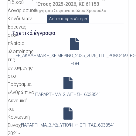
Ειδικού
Έτους 2025-2026, KE 61153
Λογαριασμού
Καθηγήτρια Σοφιανοπούλου Χρυσούλα
Κονδυλίων
Δείτε πειρσσότερα
Έρευνας
Σχετικά έγγραφα
στο
πλαίσιο
υλοποίησης
ΠΕΕ_ΑΚΑΔΗΜΑΙΚΗ_ΧΕΙΜΕΡΙΝΟ_2025_2026_ΤΠΤ_ΡΩΘΩ4691ΒΣ
της
ΕΟΗ
ενταγμένης
στο
Πρόγραμμα
«Ανθρώπινο
ΠΑΡΑΡΤΗΜΑ_2_ΑΙΤΗΣΗ_6038541
Δυναμικό
και
Κοινωνική
Συνοχή
ΠΑΡΑΡΤΗΜΑ_3_ΥΔ_ΥΠΟΨΗΦΙΟΤΗΤΑΣ_6038541
2021-