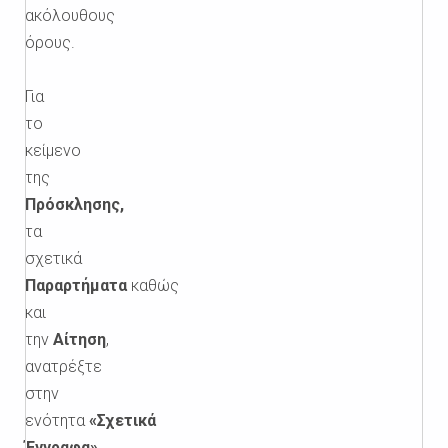
ακόλουθους
όρους.
Για
το
κείμενο
της
Πρόσκλησης,
τα
σχετικά
Παραρτήματα
καθώς
και
την
Αίτηση
,
ανατρέξτε
στην
ενότητα
«Σχετικά
Έγγραφα»
.