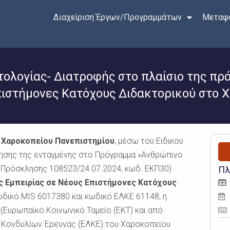
Διαχείριση Έργων/Προγραμμάτων
Μεταφο
τολογίας- Διατροφής στο πλαίσιο της π
πιστήμονες Κατόχους Διδακτορικού στο Χ
 Χαροκοπείου Πανεπιστημίου
, μέσω του Ειδικού
ησης της ενταγμένης στο Πρόγραμμα «Ανθρώπινο
. Πρόσκλησης 108523/24.07.2024, κωδ. ΕΚΠ30)
Πλ
ς Εμπειρίας σε Νέους Επιστήμονες Κατόχους
ωδικό MIS 6017380 και κωδικό ΕΛΚΕ 61148, η
(Ευρωπαϊκό Κοινωνικό Ταμείο (ΕΚΤ) και από
ό Κονδυλίων Έρευνας (ΕΛΚΕ) του Χαροκοπείου