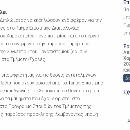
Επ
Γι
λεί
μπ
 Διπλώματος να εκδηλώσουν ενδιαφέρον για την
Πα
ες στο Τμήμα Επιστήμης Διαιτολογίας-
ema
του Χαροκοπείου Πανεπιστημίου κατά το εαρινό
 με το συνημμένο στην παρούσα Παράρτημα
Έρ
ης Συγκλήτου του Πανεπιστημίου (αρ. συν.
Απ
Χα
ν στα Τμήματα/Σχολές.
20
Καθ
η υποψηφιότητας για τις θέσεις εντεταλμένων
Δε
εδία που έχουν οριστεί από το Τμήμα Επιστήμης
ας και Αγωγής του Χαροκοπείου Πανεπιστημίου.
Σχ
α τα μαθήματα που έχουν οριστεί στο
α στο Πρόγραμμα Σπουδών του Τμήματος/της
της παρούσας πρόσκλησης, λαμβάνοντας υπόψη
Α