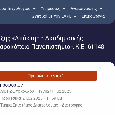
ρά Τεχνολογίας
Υπηρεσίες
Ανακοινώσεις
Σχετικά με τον ΕΛΚΕ
Επικοινωνία
ράξης «Απόκτηση Ακαδημαϊκής
αροκόπειο Πανεπιστήμιο», Κ.Ε. 61148
Πρόσκληση κλειστή
ηροφορίες
Αρ. Πρωτοκόλλου: 119782/11.02.2025
Προθεσμία: 21.02.2025 - 11:59 μμ
Τμήμα Επιστήμης Διαιτολογίας - Διατροφής