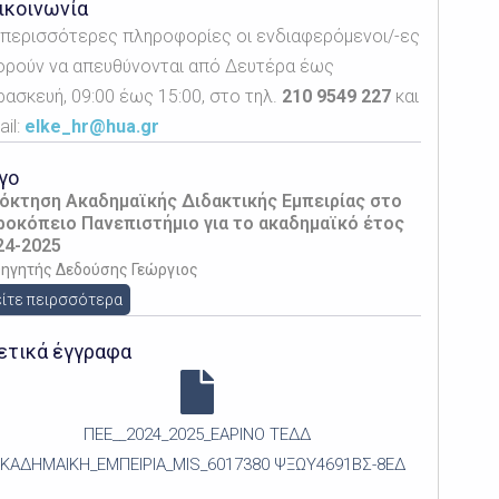
ικοινωνία
α περισσότερες πληροφορίες οι ενδιαφερόμενοι/-ες
ορούν να απευθύνονται από Δευτέρα έως
ρασκευή, 09:00 έως 15:00, στο τηλ.
210 9549 227
και
il:
elke_hr@hua.gr
γο
όκτηση Ακαδημαϊκής Διδακτικής Εμπειρίας στο
ροκόπειο Πανεπιστήμιο για το ακαδημαϊκό έτος
24-2025
ηγητής Δεδούσης Γεώργιος
ίτε πειρσσότερα
ετικά έγγραφα
ΠΕΕ__2024_2025_ΕΑΡΙΝΟ ΤΕΔΔ
ΚΑΔΗΜΑΙΚΗ_ΕΜΠΕΙΡΙΑ_MIS_6017380 ΨΞΩΥ4691ΒΣ-8ΕΔ