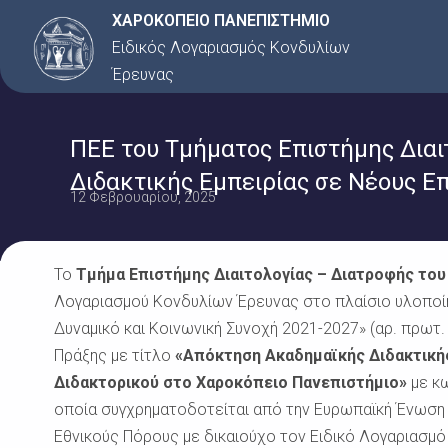
Μετάβαση
ΧΑΡΟΚΟΠΕΙΟ ΠΑΝΕΠΙΣΤΗΜΙΟ
στο
Ειδικός Λογαριασμός Κονδυλίων
περιεχόμενο
Έρευνας
ΠΕΕ του Τμήματος Επιστήμης Διαι
Διδακτικής Εμπειρίας σε Νέους Ε
12 Φεβρουαρίου, 2025
Το
Τμήμα Επιστήμης Διαιτολογίας – Διατροφής
του
Λογαριασμού Κονδυλίων Έρευνας στο πλαίσιο υλοποί
Δυναμικό και Κοινωνική Συνοχή 2021-2027» (αρ. πρωτ
Πράξης με τίτλο
«Απόκτηση Ακαδημαϊκής Διδακτική
Διδακτορικού στο Χαροκόπειο Πανεπιστήμιο»
με κ
οποία συγχρηματοδοτείται από την Ευρωπαϊκή Ένωση 
Εθνικούς Πόρους με δικαιούχο τον Ειδικό Λογαριασμ