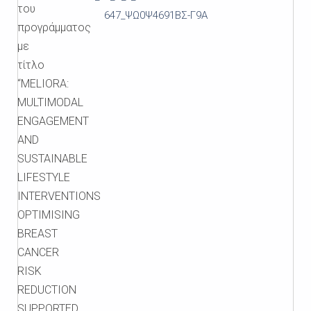
του
647_ΨΩ0Ψ4691ΒΣ-Γ9Α
προγράμματος
με
τίτλο
“MELIORA:
MULTIMODAL
ENGAGEMENT
AND
SUSTAINABLE
LIFESTYLE
INTERVENTIONS
OPTIMISING
BREAST
CANCER
RISK
REDUCTION
SUPPORTED