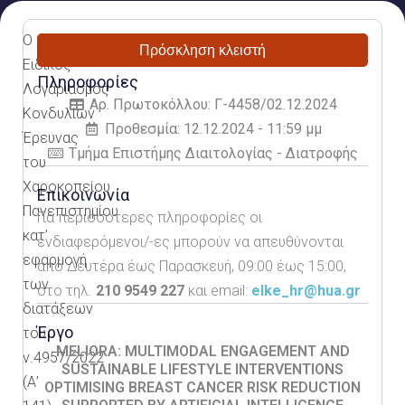
Ο
Πρόσκληση κλειστή
Ειδικός
Πληροφορίες
Λογαριασμός
Αρ. Πρωτοκόλλου: Γ-4458/02.12.2024
Κονδυλίων
Προθεσμία: 12.12.2024 - 11:59 μμ
Έρευνας
Τμήμα Επιστήμης Διαιτολογίας - Διατροφής
του
Χαροκοπείου
Επικοινωνία
Πανεπιστημίου
Για περισσότερες πληροφορίες οι
κατ’
ενδιαφερόμενοι/-ες μπορούν να απευθύνονται
εφαρμογή
από Δευτέρα έως Παρασκευή, 09:00 έως 15:00,
των
στο τηλ.
210 9549 227
και email:
elke_hr@hua.gr
διατάξεων
Έργο
του
MELIORA: MULTIMODAL ENGAGEMENT AND
ν.4957/2022
SUSTAINABLE LIFESTYLE INTERVENTIONS
(Α’
OPTIMISING BREAST CANCER RISK REDUCTION