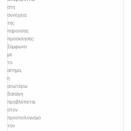
στη
συνέχεια
της
παρούσας
πρόσκλησης.
Σύμφωνα
με
το
αίτημα,
η
ανωτέρω
δαπάνη
προβλέπεται
στον
προϋπολογισμό
του