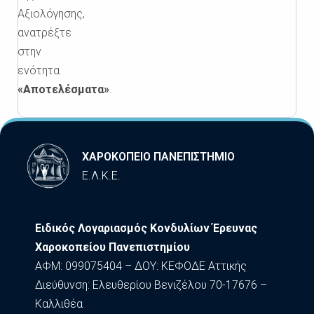
Αξιολόγησης,
ανατρέξτε
στην
ενότητα
«Αποτελέσματα»
.
ΧΑΡΟΚΟΠΕΙΟ ΠΑΝΕΠΙΣΤΗΜΙΟ
Ε.Λ.Κ.Ε.
Ειδικός Λογαριασμός Κονδυλίων Έρευνας
Χαροκοπείου Πανεπιστημίου
ΑΦΜ: 099075404 – ΔΟΥ: ΚΕΦΟΔΕ Αττικής
Διεύθυνση: Ελευθερίου Βενιζέλου 70-17676 –
Καλλιθέα