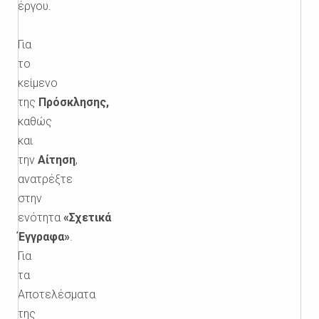
έργου.
Για
το
κείμενο
της
Πρόσκλησης,
καθώς
και
την
Αίτηση
,
ανατρέξτε
στην
ενότητα
«Σχετικά
Έγγραφα»
.
Για
τα
Αποτελέσματα
της