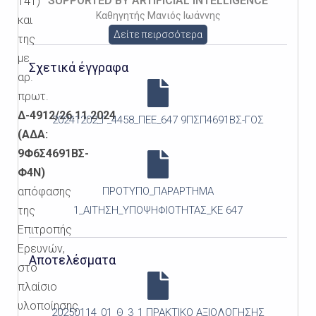
SUPPORTED BY ARTIFICIAL INTELLIGENCE
141)
Καθηγητής Μανιός Ιωάννης
και
Δείτε πειρσσότερα
της
με
Σχετικά έγγραφα
αρ.
πρωτ.
Δ-4912/26.11.2024
20241202_Γ_4458_ΠΕΕ_647 9ΠΣΠ4691ΒΣ-ΓΟΣ
(ΑΔΑ:
9Φ6Σ4691ΒΣ-
Φ4Ν)
απόφασης
ΠΡΟΤΥΠΟ_ΠΑΡΑΡΤΗΜΑ
της
1_ΑΙΤΗΣΗ_ΥΠΟΨΗΦΙΟΤΗΤΑΣ_ΚΕ 647
Επιτροπής
Ερευνών,
Αποτελέσματα
στο
πλαίσιο
υλοποίησης
20250114_01_Θ_3_1 ΠΡΑΚΤΙΚΟ ΑΞΙΟΛΟΓΗΣΗΣ