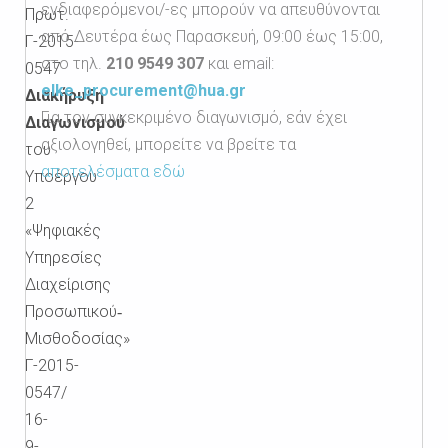
ενδιαφερόμενοι/-ες μπορούν να απευθύνονται
Πρωτ.
από Δευτέρα έως Παρασκευή, 09:00 έως 15:00,
Γ-2015-
στο τηλ.
210 9549 307
και email:
0547
elke_procurement@hua.gr
Διακήρυξη
Για τον συγκεκριμένο διαγωνισμό, εάν έχει
Διαγωνισμού
αξιολογηθεί, μπορείτε να βρείτε τα
του
αποτελέσματα εδώ
Υποέργου
2
«Ψηφιακές
Υπηρεσίες
Διαχείρισης
Προσωπικού‐
Μισθοδοσίας»
Γ-2015-
0547/
16-
9-