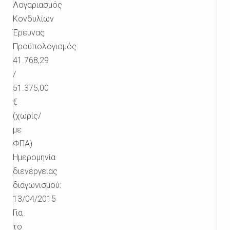
Λογαριασμός
Κονδυλίων
Έρευνας
Προϋπολογισμός:
41.768,29
/
51.375,00
€
(χωρίς/
με
ΦΠΑ)
Ημερομηνία
διενέργειας
διαγωνισμού:
13/04/2015
Για
το