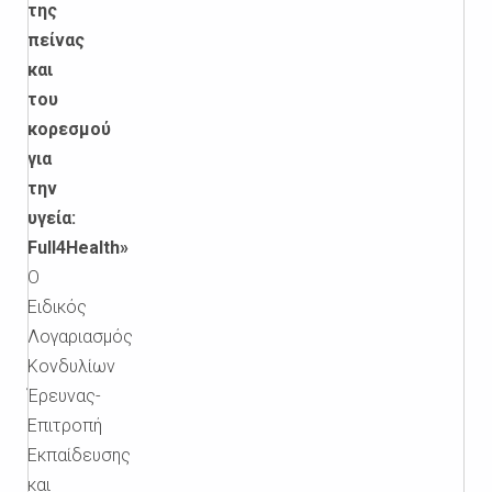
της
πείνας
και
του
κορεσμού
για
την
υγεία:
Full4Health»
Ο
Ειδικός
Λογαριασμός
Κονδυλίων
Έρευνας-
Επιτροπή
Εκπαίδευσης
και