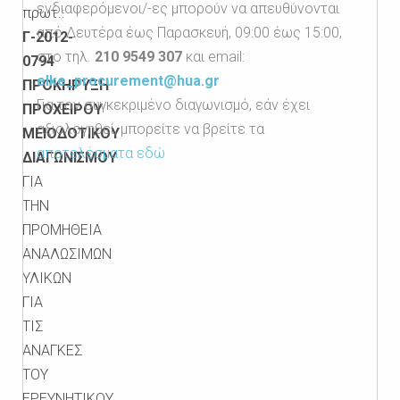
ενδιαφερόμενοι/-ες μπορούν να απευθύνονται
πρωτ.:
από Δευτέρα έως Παρασκευή, 09:00 έως 15:00,
Γ-2012-
στο τηλ.
210 9549 307
και email:
0794
elke_procurement@hua.gr
ΠΡΟΚΗΡΥΞΗ
Για τον συγκεκριμένο διαγωνισμό, εάν έχει
ΠΡΟΧΕΙΡΟΥ
αξιολογηθεί, μπορείτε να βρείτε τα
ΜΕΙΟΔΟΤΙΚΟΥ
αποτελέσματα εδώ
ΔΙΑΓΩΝΙΣΜΟΥ
ΓΙΑ
ΤΗΝ
ΠΡΟΜΗΘΕΙΑ
ΑΝΑΛΩΣΙΜΩΝ
ΥΛΙΚΩΝ
ΓΙΑ
ΤΙΣ
ΑΝΑΓΚΕΣ
ΤΟΥ
ΕΡΕΥΝΗΤΙΚΟΥ