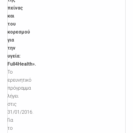
πείνας
και
του
κορεσμού
για
την
υγεία:
Full4Health».
Το
ερευνητικό
πρόγραμμα
λήγει
στις
31/01/2016.
Για
το