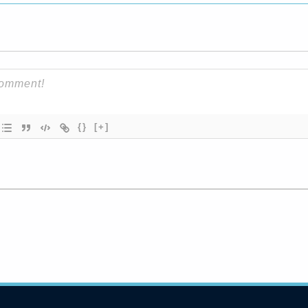
{}
[+]