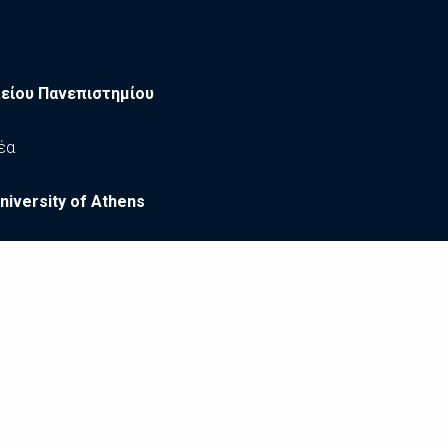
είου Πανεπιστημίου
έα
niversity of Athens
σωπικά Δεδομένα
|
Δήλωση Προσβασιμότητας
|
Συντελε
All Rights Reserved ©
2026
, Harokopio University of Athens