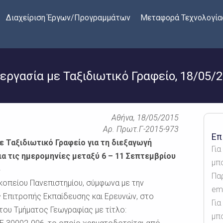
Διαχείριση Έργων/Προγραμμάτων
Μεταφορά Τεχνολογία
εργασία με Ταξιδιωτικό Γραφείο, 18/05/2
Αθήνα, 18/05/2015
ρωτ.Γ-2015-973
Επ
ε Ταξιδιωτικό Γραφείο για τη διεξαγωγή
Γι
ια τις ημερομηνίες μεταξύ 6 – 11 Σεπτεμβρίου
μπ
5
Πα
οπείου Πανεπιστημίου, σύμφωνα με την
ema
ς Επιτροπής Εκπαίδευσης και Ερευνών, στο
Για
ου Τμήματος Γεωγραφίας με τίτλο:
μπ