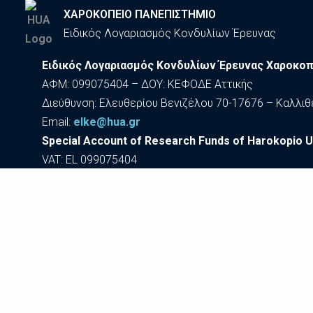
ΧΑΡΟΚΟΠΕΙΟ ΠΑΝΕΠΙΣΤΗΜΙΟ
Ειδικός Λογαριασμός Κονδυλίων Έρευνας
Ειδικός Λογαριασμός Κονδυλίων Έρευνας Χαροκοπ
ΑΦΜ: 099075404 – ΔΟΥ: ΚΕΦΟΔΕ Αττικής
Διεύθυνση: Ελευθερίου Βενιζέλου 70-17676 – Καλλιθ
Εmail:
elke@hua.gr
Special Account of Research Funds of Harokopio U
VAT: EL 099075404
70 El. Venizelou Ave. 176 76 Kallithea – Attikis, Greece
Εmail:
elke@hua.gr
Προ