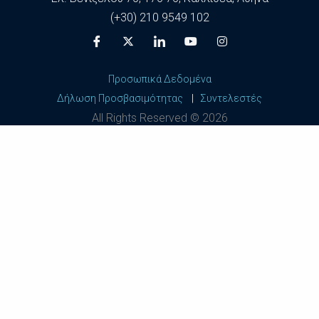
(+30) 210 9549 102
Προσωπικά Δεδομένα
Δήλωση Προσβασιμότητας
|
Συντελεστές
All Rights Reserved ©
2026
Harokopio University of Athens