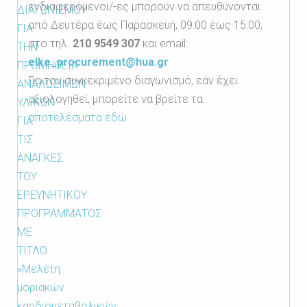
ενδιαφερόμενοι/-ες μπορούν να απευθύνονται
ΔΙΑΓΩΝΙΣΜΟΥ
από Δευτέρα έως Παρασκευή, 09:00 έως 15:00,
ΓΙΑ
στο τηλ.
210 9549 307
και email:
ΤΗΝ
elke_procurement@hua.gr
ΠΡΟΜΗΘΕΙΑ
Για τον συγκεκριμένο διαγωνισμό, εάν έχει
ΑΝΑΛΩΣΙΜΩΝ
αξιολογηθεί, μπορείτε να βρείτε τα
ΥΛΙΚΩΝ
αποτελέσματα εδώ
ΓΙΑ
ΤΙΣ
ΑΝΑΓΚΕΣ
ΤΟΥ
ΕΡΕΥΝΗΤΙΚΟΥ
ΠΡΟΓΡΑΜΜΑΤΟΣ
ΜΕ
ΤΙΤΛΟ
«Μελέτη
μοριακών
καρδιομεταβολικών