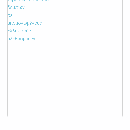
δεικτών
σε
απομονωμένους
Ελληνικούς
πληθυσμούς»