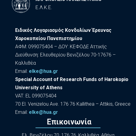
Ε.Λ.Κ.Ε.
Ειδικός Λογαριασμός Κονδυλίων Έρευνας
Χαροκοπείου Πανεπιστημίου
ΑΦΜ: 099075404 – ΔΟΥ: ΚΕΦΟΔΕ Αττικής
Διεύθυνση: Ελευθερίου Βενιζέλου 70-17676 –
Καλλιθέα
Εmail:
elke@hua.gr
Special Account of Research Funds of Harokopio
University of Athens
VAT: EL 099075404
70 El. Venizelou Ave. 176 76 Kallithea – Attikis, Greece
Εmail:
elke@hua.gr
Επικοινωνία
Ελ. Βενιζέλου 70, 176 76, Καλλιθέα, Αθήνα