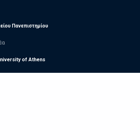
είου Πανεπιστημίου
έα
niversity of Athens
σωπικά Δεδομένα
|
Δήλωση Προσβασιμότητας
|
Συντελε
All Rights Reserved ©
2026
, Harokopio University of Athens