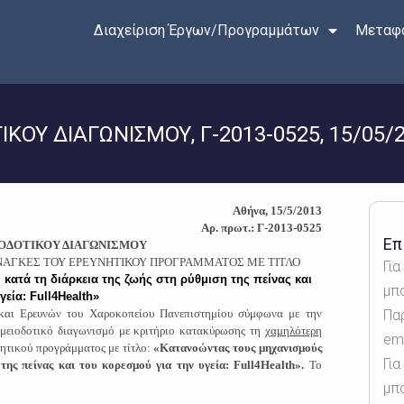
Διαχείριση Έργων/Προγραμμάτων
Μεταφο
ΟΥ ΔΙΑΓΩΝΙΣΜΟΥ, Γ-2013-0525, 15/05/
Αθήνα, 15/5/2013
ρ. πρωτ.:
Γ-2013-0525
Επ
ΟΔΟΤΙΚΟΥ ΔΙΑΓΩΝΙΣΜΟΥ
ΑΝΑΓΚΕΣ ΤΟΥ ΕΡΕΥΝΗΤΙΚΟΥ ΠΡΟΓΡΑΜΜΑΤΟΣ ΜΕ ΤΙΤΛΟ
Γι
ατά τη διάρκεια της ζωής στη ρύθμιση της πείνας και
μπ
γεία: Full4Health»
 και Ερευνών του Χαροκοπείου Πανεπιστημίου σύμφωνα με την
Πα
 μειοδοτικό διαγωνισμό με κριτήριο κατακύρωσης τη
χαμηλότερη
ema
νητικού προγράμματος με τίτλο:
«Κατανοώντας τους μηχανισμούς
Για
ης πείνας και του κορεσμού για την υγεία: Full4Health».
Το
μπ