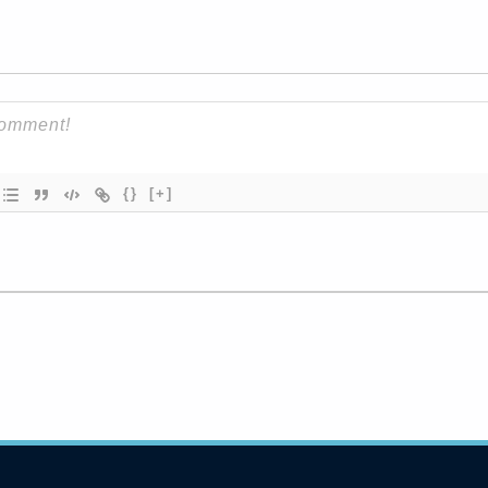
{}
[+]