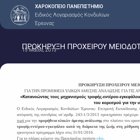
Μετάβαση
ΧΑΡΟΚΟΠΕΙΟ ΠΑΝΕΠΙΣΤΗΜΙΟ
στο
Ειδικός Λογαριασμός Κονδυλίων
περιεχόμενο
Έρευνας
ΠΡΟΚΗΡΥΞΗ ΠΡΟΧΕΙΡΟΥ ΜΕΙΟΔΟΤΙΚ
15 Μαΐου, 2013
Α
ΠΡΟΚΗΡΥΞΗ ΠΡΟΧΕΙΡΟΥ ΜΕΙ
ΓΙΑ ΤΗΝ ΠΡΟΜΗΘΕΙΑ ΥΛΙΚΩΝ ΑΜΕΣΗΣ ΑΝΑΛΩΣΗΣ ΓΙΑ ΤΙΣ 
«Κατανοώντας τους μηχανισμούς τροφής-εντέρου-εγκεφάλου κ
του κορεσμού για την υ
Ο Ειδικός Λογαριασμός Κονδυλίων Έρευνας- Επιτροπή Εκπαίδευσης
απόφαση της συνεδρίας υπ΄αριθμ. 243-1/3/2013 προκηρύσσει πρόχειρο
τιμή
για την
προμήθεια υλικών άμεσης ανάλωσης
στο πλαίσιο του ερευ
τροφής-εντέρου-εγκεφάλου κατά τη διάρκεια της ζωής στη ρύθμιση τ
ερευνητικό πρόγραμμα λήγει στις 31/01/2016.
Για το πλήρες κείμενο της Προκήρυξης πατήστε
εδώ
.