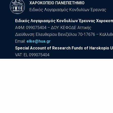
ΧΑΡΟΚΟΠΕΙΟ ΠΑΝΕΠΙΣΤΗΜΙΟ
Ειδικός Λογαριασμός Κονδυλίων Έρευνας
Ειδικός Λογαριασμός Κονδυλίων Έρευνας Χαροκοπ
ΑΦΜ: 099075404 – ΔΟΥ: ΚΕΦΟΔΕ Αττικής
Διεύθυνση: Ελευθερίου Βενιζέλου 70-17676 – Καλλιθ
Εmail:
elke@hua.gr
Special Account of Research Funds of Harokopio U
VAT: EL 099075404
70 El. Venizelou Ave. 176 76 Kallithea – Attikis, Greece
Εmail:
elke@hua.gr
Προ