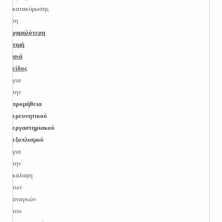
κατακύρωσης
τη
χαμηλότερη
τιμή
ανά
είδος
για
την
προμήθεια
ερευνητικού
εργαστηριακού
εξοπλισμού
για
την
κάλυψη
των
αναγκών
του