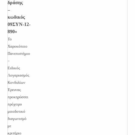
δράσης
–
κωδικός
09ΣΥΝ-12-
890»
Το
Χαροκόπειο
Πανεπιστήμιο
–
Ειδικός
Λογαριασμός
Κονδυλίων
Έρευνας
προκηρύσσει
πρόχειρο
μειοδοτικό
διαγωνισμό
με
κριτήριο