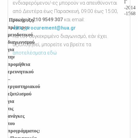
Γ
ενδιαφερόμενοι/-ες μπορούν να απευθύνονται
-2014
από Δευτέρα έως Παρασκευή, 09:00 έως 15:00,
-1568
στο τηλ.
210 9549 307
και email:
Προκήρυξη
πρόχειρου
elke_procurement@hua.gr
μειοδοτικού
Για τον συγκεκριμένο διαγωνισμό, εάν έχει
διαγωνισμού
αξιολογηθεί, μπορείτε να βρείτε τα
για
αποτελέσματα εδώ
την
προμήθεια
ερευνητικού
–
εργαστηριακού
εξοπλισμού
για
τις
ανάγκες
του
προγράμματος: