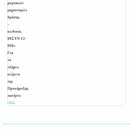
μοριακών
μηχανισμών
δράσης
–
κωδικός
09ΣΥΝ-12-
890»
Για
το
πλήρες
κείμενο
της
Προκήρυξης
πατήστε
εδώ
.