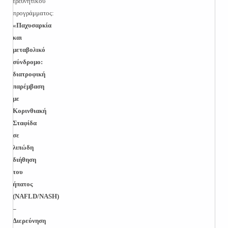
ερευνητικού
προγράμματος:
«Παχυσαρκία
και
μεταβολικό
σύνδρομο:
διατροφική
παρέμβαση
με
Κορινθιακή
Σταφίδα
σε
λιπώδη
διήθηση
του
ήπατος
(
NAFLD
/
NASH
)
–
Διερεύνηση