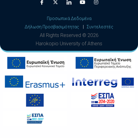
Προσωπικά Δεδομένα
Δήλωση Προσβασιμότητας
|
Συντελεστές
All Rights Reserved ©
2026
Harokopio University of Athens