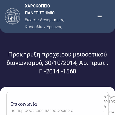
Μετάβαση
ΧΑΡΟΚΟΠΕΙΟ
στο
ΠΑΝΕΠΙΣΤΗΜΙΟ
Menu
περιεχόμενο
Ειδικός Λογαριασμός
Κονδυλίων Έρευνας
Προκήρυξη πρόχειρου μειοδοτικού
διαγωνισμού, 30/10/2014, Αρ. πρωτ.:
Γ -2014 -1568
Αθήνα
30/10/
Επικοινωνία
Αρ.
Για περισσότερες πληροφορίες οι
πρωτ.: